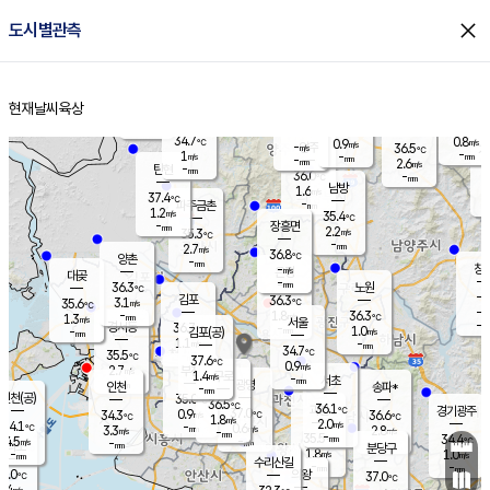
close
도시별관측
장남
판문점
34.8
℃
1.1
m/s
화현
36.2
동두천
℃
남면
-
현재날씨
육상
mm
파주
0.9
홈
m/s
포천
36.0
-
33.9
℃
mm
℃
34.8
℃
34.7
0.8
0.9
m/s
℃
m/s
-
양주
36.5
m/s
가
℃
-
1
-
mm
m/s
mm
-
mm
2.6
m/s
-
탄현
mm
36.0
-
3
℃
mm
남방
1.6
m/s
1
37.4
℃
-
파주금촌
mm
1.2
m/s
35.4
℃
-
장흥면
mm
2.2
m/s
35.3
℃
-
mm
2.7
m/s
36.8
℃
양촌
-
mm
창
-
m/s
은평
대곶
-
mm
36.3
노원
℃
-
김포
36.3
3.1
℃
35.6
m/s
℃
-
m/
-
1.8
36.3
m/s
mm
1.3
℃
m/s
서울
-
경서동
36.7
m
-
1.0
℃
mm
-
김포(공)
m/s
mm
1.1
-
m/s
mm
34.7
℃
35.5
-
℃
mm
37.6
℃
0.9
m/s
2.7
부천
m/s
1.4
구로
m/s
-
서초
mm
-
광명
mm
인천
송파*
-
mm
인천(공)
35.0
℃
36.5
℃
36.1
과천
경기광주
℃
37.0
0.9
34.3
36.6
m/s
℃
℃
℃
1.8
m/s
2.0
m/s
34.1
-
0.6
℃
mm
3.3
m/s
2.8
m/s
-
m/s
mm
-
35.5
34.4
mm
4.5
-
℃
℃
m/s
-
-
mm
무의도
mm
mm
분당구
1.8
-
1.0
m/s
m/s
mm
수리산길
-
-
mm
mm
5.0
의왕
37.0
℃
℃
2.4
m/s