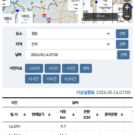
32.3
-
m/s
℃
-
-
-
mm
-
℃
mm
+
m/s
기흥구갈
-
-
m/s
mm
용인
-
수원
mm
−
37.3
℃
대부도
20 km
35.9
℃
영흥도
1.1
34.9
m/s
℃
1.9
m/s
-
mm
2.1
34.8
m/s
-
℃
mm
31.6
℃
-
오산
1.8
mm
m/s
1.4
m/s
-
mm
요소
-
mm
향남
35.5
℃
1.9
m/s
35.5
-
지역
℃
운평
mm
송탄
1.5
℃
m/s
-
s
mm
34.5
보
℃
날짜
36.4
℃
1.8
m/s
산
1.6
m/s
-
33.
mm
-
mm
1.3
℃
이전자료
-12시간
-3시간
-1시간
현재
-
m
/s
+1시간
+3시간
+12시간
기상실황표
2026.05.14.07:00
시간
날씨
시정
운량
일.시
현재일기
중하운량
km
1/10
도시별 기상실황표로 지점, 날씨, 기온, 강수, 바람, 기압등을 안내한 표입
14.07H
9.7
1