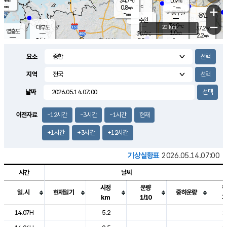
34.7
0.9
m/s
℃
-
-
-
mm
0.8
℃
mm
+
m/s
기흥구갈
-
-
m/s
mm
용인
-
수원
mm
−
36.9
℃
대부도
20 km
37.2
℃
영흥도
1.0
36.4
m/s
℃
2.2
m/s
-
mm
0.8
34.4
m/s
-
℃
mm
34.1
℃
-
오산
2.6
mm
m/s
3.3
m/s
-
mm
요소
-
mm
향남
36.9
℃
1.5
m/s
37.5
-
지역
℃
운평
mm
송탄
1.1
℃
m/s
-
s
mm
34.6
보
℃
날짜
38.4
℃
2.8
m/s
산
1.1
m/s
-
33.
mm
-
mm
1.3
℃
이전자료
-12시간
-3시간
-1시간
현재
-
m
/s
+1시간
+3시간
+12시간
기상실황표
2026.05.14.07:00
시간
날씨
시정
운량
일.시
현재일기
중하운량
km
1/10
도시별 기상실황표로 지점, 날씨, 기온, 강수, 바람, 기압등을 안내한 표입
14.07H
5.2
1