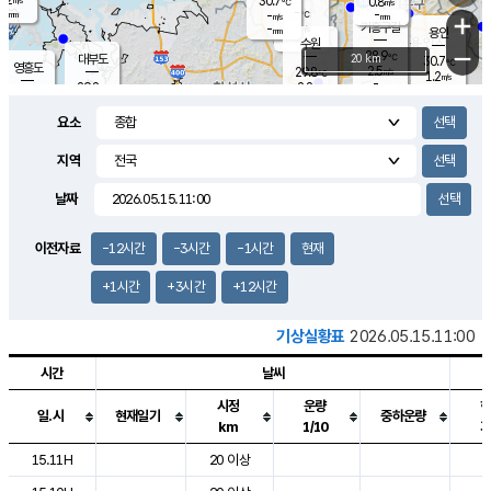
30.7
0.8
m/s
℃
-
-
-
mm
-
℃
mm
+
m/s
기흥구갈
-
-
m/s
mm
용인
-
수원
mm
−
28.9
℃
대부도
20 km
30.7
℃
영흥도
2.5
29.8
m/s
℃
1.2
m/s
-
mm
2.8
29.8
m/s
-
℃
mm
30.7
℃
-
오산
3.3
mm
m/s
3.9
m/s
-
mm
요소
-
mm
향남
29.7
℃
2.3
m/s
30.7
-
지역
℃
운평
mm
송탄
-
℃
m/s
-
s
mm
29.7
보
℃
날짜
29.6
℃
2.9
m/s
산
1.2
m/s
-
27.
mm
-
mm
0.7
℃
이전자료
-12시간
-3시간
-1시간
현재
-
m
/s
+1시간
+3시간
+12시간
기상실황표
2026.05.15.11:00
시간
날씨
시정
운량
일.시
현재일기
중하운량
km
1/10
도시별 기상실황표로 지점, 날씨, 기온, 강수, 바람, 기압등을 안내한 표입
15.11H
20 이상
2