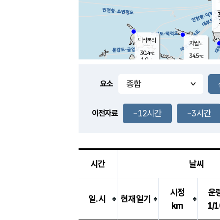
3
덕적북리
자월도
30.4
℃
34.5
℃
1.9
m/s
1.8
m/s
-
mm
-
mm
요소
풍도
30.7
덕적지도
1.6
m/
-
-12시간
-3시간
mm
이전자료
29.5
℃
대
4.0
m/s
-
mm
34.2
1.1
m
-
mm
시간
날씨
시정
운
일.시
현재일기
km
1/1