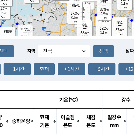
-
-
mm
무의도
mm
mm
분당구
0.7
-
1.1
m/s
m/s
mm
수리산길
-
-
mm
mm
4.7
의왕
37.8
℃
℃
1.5
37.0
m/s
2.9
m/s
℃
-
-
-
mm
0.6
℃
mm
m/s
기흥구갈
-
-
m/s
mm
용인
-
수원
mm
39.2
℃
대부도
37.4
℃
영흥도
1.1
36.4
m/s
℃
1.8
m/s
-
mm
0.8
34.2
m/s
-
℃
mm
35.1
℃
-
오산
2.5
mm
m/s
2.8
m/s
-
mm
-
mm
향남
35.8
℃
지역
날짜
1.2
m/s
37.2
-
℃
운평
mm
송탄
0.7
℃
m/s
-
s
mm
34.3
보
℃
37.5
-1시간
현재
+1시간
+3시간
+1
℃
3.6
m/s
산
1.6
m/s
-
34.
mm
-
mm
1.4
℃
-
m
/s
기온(℃)
강수
량
현재
이슬점
체감
일강수
중하운량
0
기온
온도
온도
mm