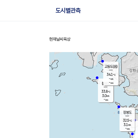
도시별관측
현재날씨
육상
홈
교동도(음)
34.1
℃
-
m/s
-
mm
볼음도
대연평
33.8
℃
3.0
m/s
34.3
℃
-
mm
2.0
m/s
-
mm
장봉도
32.5
℃
3.1
m/s
-
mm