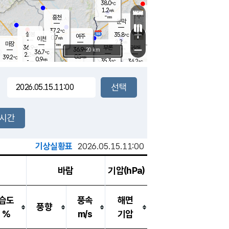
38.0
℃
강림
1.2
m/s
원주
-
흥천
mm
35.8
℃
문막
1.3
m/s
36.7
℃
37.2
-
℃
mm
+
2.2
설봉
m/s
35.8
℃
여주
0.7
m/s
이천
-
mm
2.2
m/s
-
마장
mm
신림
36.9
부론
-
귀래
−
℃
mm
36.9
20 km
℃
36.7
℃
2.2
m/s
0.5
39.2
m/s
℃
35.3
0.9
m/s
℃
-
35.3
34.2
mm
℃
-
℃
mm
1.6
m/s
-
1.8
mm
m/s
1.8
3.1
m/s
m/s
-
mm
-
백운
mm
-
-
mm
mm
백암
장호원
35.6
℃
1.6
m/s
36.1
℃
36.6
엄정
℃
-
mm
1.3
m/s
1.4
m/s
노은
-
mm
-
36.3
mm
℃
개
2시간
1.6
m/s
36.0
℃
-
mm
4
2.0
℃
m/s
-
m/s
mm
m
기상실황표
2026.05.15.11:00
바람
기압(hPa)
습도
풍속
해면
풍향
%
m/s
기압