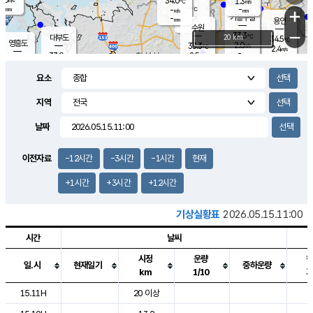
34.0
1.3
m/s
℃
-
-
-
mm
-
℃
mm
+
m/s
기흥구갈
-
-
m/s
mm
용인
-
수원
mm
−
33.3
℃
대부도
20 km
34.5
℃
영흥도
2.0
33.3
m/s
℃
2.4
m/s
-
mm
2.5
33.9
m/s
-
℃
mm
32.9
℃
-
오산
3.9
mm
m/s
4.6
m/s
-
mm
요소
-
mm
향남
34.3
℃
2.3
m/s
34.4
-
지역
℃
운평
mm
송탄
-
℃
m/s
-
s
mm
33.0
보
℃
날짜
33.4
℃
3.0
m/s
산
3.3
m/s
-
31.
mm
-
mm
0.9
℃
이전자료
-12시간
-3시간
-1시간
현재
-
m
/s
+1시간
+3시간
+12시간
기상실황표
2026.05.15.11:00
시간
날씨
시정
운량
일.시
현재일기
중하운량
km
1/10
도시별 기상실황표로 지점, 날씨, 기온, 강수, 바람, 기압등을 안내한 표입
15.11H
20 이상
2