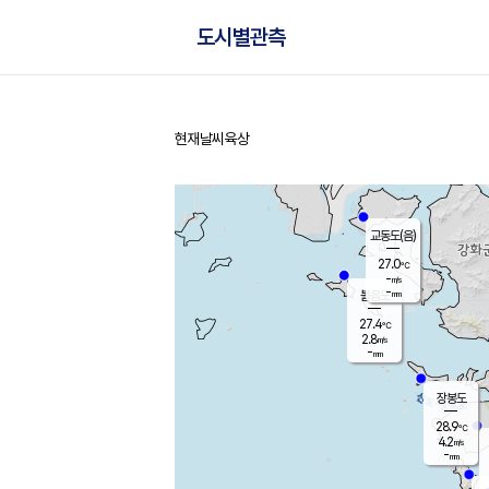
도시별관측
현재날씨
육상
홈
교동도(음)
27.0
℃
-
m/s
-
mm
볼음도
대연평
27.4
℃
2.8
m/s
29.1
℃
-
mm
1.2
m/s
-
mm
장봉도
28.9
℃
4.2
m/s
-
mm