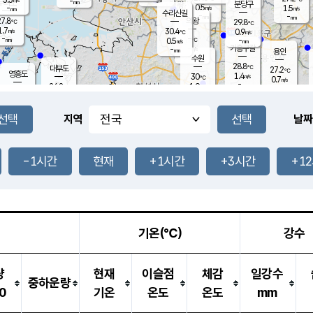
-
-
mm
무의도
mm
mm
분당구
0.5
-
1.5
m/s
m/s
mm
수리산길
-
-
mm
mm
7.8
의왕
29.8
℃
℃
1.7
30.4
m/s
0.9
m/s
℃
-
-
-
mm
0.5
℃
mm
m/s
기흥구갈
-
-
m/s
mm
용인
-
수원
mm
28.8
℃
대부도
27.2
℃
영흥도
1.4
30
m/s
℃
0.7
m/s
-
mm
1.9
26.8
m/s
-
℃
mm
28.6
℃
-
오산
0.8
mm
m/s
2.4
m/s
-
mm
-
mm
향남
29.1
℃
지역
날짜
1.5
m/s
30.1
-
℃
운평
mm
송탄
0.4
℃
m/s
-
s
mm
27.5
보
℃
29.9
-1시간
현재
+1시간
+3시간
+1
℃
0.9
m/s
산
0.7
m/s
-
25.
mm
-
mm
0.3
℃
-
m
/s
기온(℃)
강수
량
현재
이슬점
체감
일강수
중하운량
0
기온
온도
온도
mm