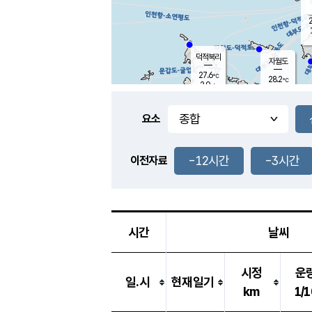
2
덕적북리
자월도
27.6
℃
28.2
℃
2.0
m/s
4.2
m/s
-
mm
-
mm
요소
풍도
28.6
덕적지도
0.9
m/
-
-12시간
-3시간
mm
이전자료
27.2
℃
대
2.2
m/s
-
mm
25.9
0.0
m
-
mm
시간
날씨
시정
운
일.시
현재일기
km
1/1