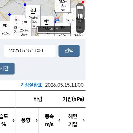
25.0
℃
강림
1.3
m/s
원주
-
흥천
mm
22.5
℃
문막
0.4
m/s
27.7
℃
26.6
-
℃
mm
+
0.7
설봉
m/s
26.0
℃
여주
1.0
m/s
이천
-
mm
2.2
m/s
-
마장
mm
신림
28.9
부론
-
귀래
−
℃
mm
27.8
20 km
℃
26.3
℃
2.2
m/s
1.6
26.6
m/s
℃
22.9
0.6
m/s
℃
-
24.6
24.5
mm
℃
-
℃
mm
0.5
m/s
-
0.5
mm
m/s
0.0
0.3
m/s
m/s
-
mm
-
백운
mm
-
-
mm
mm
백암
장호원
23.6
℃
0.1
m/s
24.4
℃
26.2
엄정
℃
-
mm
0.1
m/s
0.4
m/s
노은
-
mm
-
25.3
mm
℃
개
2시간
0.2
m/s
24.7
℃
-
mm
5
0.5
℃
m/s
-
m/s
mm
m
기상실황표
2026.05.15.11:00
바람
기압(hPa)
습도
풍속
해면
풍향
%
m/s
기압