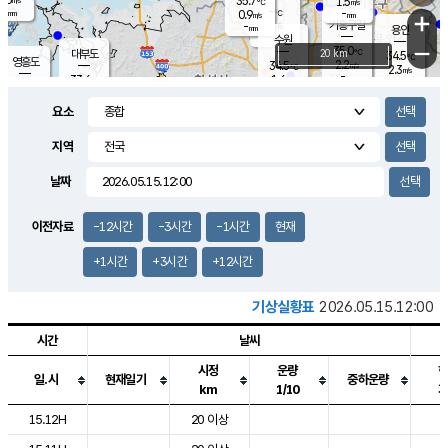
35.7
1.5
m/s
℃
-
-
-
mm
0.9
℃
mm
+
m/s
기흥구갈
-
-
m/s
mm
용인
-
수원
mm
−
35.0
℃
대부도
20 km
34.5
℃
영흥도
2.2
34.5
m/s
℃
2.3
m/s
-
mm
1.6
33.6
m/s
-
℃
mm
31.6
℃
-
오산
2.1
mm
m/s
1.5
m/s
-
mm
요소
-
mm
향남
34.2
℃
1.8
m/s
34.5
-
지역
℃
운평
mm
송탄
1.1
℃
m/s
-
s
mm
33.2
보
℃
날짜
36.8
℃
2.6
m/s
산
0.9
m/s
-
32.
mm
-
mm
0.9
℃
이전자료
-12시간
-3시간
-1시간
현재
-
m
/s
+1시간
+3시간
+12시간
기상실황표
2026.05.15.12:00
시간
날씨
시정
운량
일.시
현재일기
중하운량
km
1/10
도시별 기상실황표로 지점, 날씨, 기온, 강수, 바람, 기압등을 안내한 표입
15.12H
20 이상
2