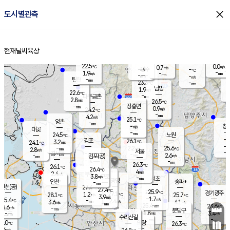
close
도시별관측
장남
판문점
22.8
℃
2.3
m/s
화현
22.4
동두천
℃
남면
-
현재날씨
육상
mm
파주
2.9
홈
m/s
포천
21.8
-
23.1
℃
mm
℃
22.6
℃
22.5
0.0
0.7
m/s
℃
m/s
-
양주
-
m/s
가
℃
-
1.9
-
mm
m/s
mm
-
mm
-
m/s
-
탄현
mm
23.3
-
2
℃
mm
남방
1.9
m/s
1
22.6
℃
-
파주금촌
mm
2.8
m/s
26.5
℃
-
장흥면
mm
0.9
m/s
24.2
℃
-
mm
4.2
m/s
25.1
℃
양촌
-
mm
창
-
m/s
은평
대곶
-
mm
24.5
노원
℃
-
김포
26.1
3.2
℃
24.1
m/s
℃
-
m/
-
2.2
25.6
m/s
mm
2.8
℃
m/s
서울
-
경서동
-
m
-
2.6
℃
mm
-
김포(공)
m/s
mm
-
-
m/s
mm
26.3
℃
26.1
-
℃
mm
26.4
℃
4
m/s
2.4
부천
m/s
3.8
구로
m/s
-
서초
mm
-
광명
mm
인천
송파*
-
mm
인천(공)
27.4
℃
27.4
℃
25.9
과천
경기광주
℃
27.1
1.2
28.1
25.7
m/s
℃
℃
℃
3.9
m/s
1.7
m/s
25.4
-
2.4
℃
mm
3.6
m/s
4.1
m/s
-
m/s
mm
-
25.4
23.6
mm
5.6
-
℃
℃
m/s
-
-
mm
무의도
mm
mm
분당구
1.8
-
3.4
m/s
m/s
mm
수리산길
-
-
mm
mm
7.0
의왕
26.3
℃
℃
3.4
m/s