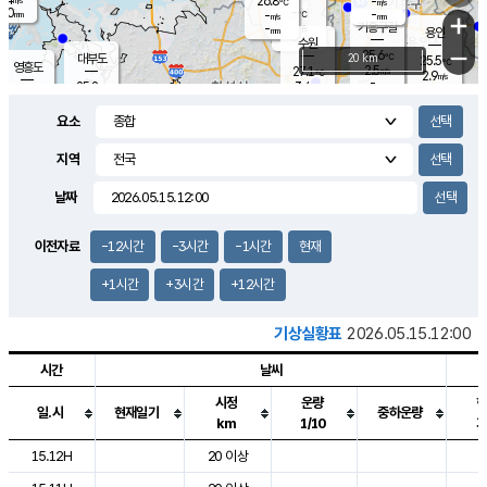
26.8
-
m/s
℃
2.0
-
-
mm
-
℃
mm
+
m/s
기흥구갈
-
-
m/s
mm
용인
-
수원
mm
−
25.6
℃
대부도
20 km
25.5
℃
영흥도
2.5
27.1
m/s
℃
2.9
m/s
-
mm
3.4
25.8
m/s
-
℃
mm
27.6
℃
-
오산
3.9
mm
m/s
7.7
m/s
14.5
mm
요소
11.5
mm
향남
25.8
℃
2.2
m/s
27.2
-
지역
℃
운평
mm
송탄
1.4
℃
m/s
-
s
mm
25.1
보
℃
날짜
25.6
m
℃
2.6
m/s
산
0.3
m/s
27.0
22.
mm
-
mm
1.0
℃
이전자료
-12시간
-3시간
-1시간
현재
1.0
/s
+1시간
+3시간
+12시간
기상실황표
2026.05.15.12:00
시간
날씨
시정
운량
일.시
현재일기
중하운량
km
1/10
도시별 기상실황표로 지점, 날씨, 기온, 강수, 바람, 기압등을 안내한 표입
15.12H
20 이상
2