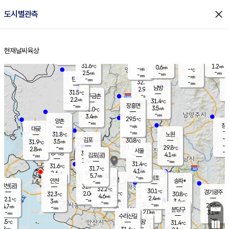
close
도시별관측
장남
판문점
30.5
℃
3.9
m/s
화현
30.6
동두천
℃
남면
-
현재날씨
육상
mm
파주
3.4
홈
m/s
포천
30.7
-
30.4
℃
mm
℃
30.9
℃
31.6
1.2
0.6
m/s
℃
m/s
-
양주
-
m/s
가
℃
-
2.5
-
mm
m/s
mm
-
mm
-
m/s
-
탄현
mm
32.7
-
2
℃
mm
남방
2.9
m/s
1
31.5
℃
-
파주금촌
mm
2.2
m/s
31.4
℃
-
장흥면
mm
3.5
m/s
31.0
℃
-
mm
3.4
m/s
29.5
℃
양촌
-
mm
창
-
m/s
은평
대곶
-
mm
31.8
노원
℃
-
김포
30.8
3.5
℃
31.9
m/s
℃
-
m/
-
1.7
29.8
m/s
mm
2.8
℃
m/s
서울
-
경서동
32.2
m
-
4.1
℃
mm
-
김포(공)
m/s
mm
1.4
-
m/s
mm
31.4
℃
31.6
-
℃
mm
31.7
℃
4.1
m/s
2.6
부천
m/s
5.7
구로
m/s
-
서초
mm
-
광명
mm
인천
송파*
-
mm
인천(공)
31.7
℃
32.2
℃
30.1
과천
경기광주
℃
32.1
2.0
32.3
30.8
m/s
℃
℃
℃
4.6
m/s
2.4
m/s
32.1
-
2.4
℃
mm
3
m/s
3.4
m/s
-
m/s
mm
-
30.7
29.5
mm
4.7
-
℃
℃
m/s
-
-
mm
무의도
mm
mm
분당구
2.0
-
3.1
m/s
m/s
mm
수리산길
-
-
mm
mm
0.5
의왕
31.4
℃
℃
2.8
m/s