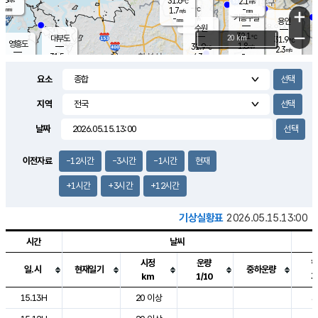
31.6
2.1
m/s
℃
-
-
-
mm
1.7
℃
mm
+
m/s
기흥구갈
-
-
m/s
mm
용인
-
수원
mm
−
32.1
℃
대부도
20 km
31.9
℃
영흥도
1.8
31.9
m/s
℃
2.3
m/s
-
mm
4.3
31.5
m/s
-
℃
mm
31.6
℃
-
오산
3.9
mm
m/s
5.6
m/s
-
mm
요소
-
mm
향남
31.4
℃
2.7
m/s
32.5
-
지역
℃
운평
mm
송탄
2.0
℃
m/s
-
s
mm
31.1
보
℃
날짜
31.9
℃
3.6
m/s
산
2.2
m/s
-
29.
mm
-
mm
1.2
℃
이전자료
-12시간
-3시간
-1시간
현재
-
m
/s
+1시간
+3시간
+12시간
기상실황표
2026.05.15.13:00
시간
날씨
시정
운량
일.시
현재일기
중하운량
km
1/10
도시별 기상실황표로 지점, 날씨, 기온, 강수, 바람, 기압등을 안내한 표입
15.13H
20 이상
3