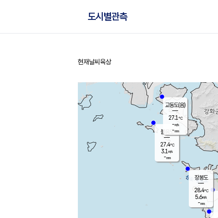
도시별관측
현재날씨
육상
홈
교동도(음)
27.1
℃
-
m/s
-
mm
볼음도
대연평
27.4
℃
3.1
m/s
28.7
℃
-
mm
1.1
m/s
-
mm
장봉도
28.4
℃
5.6
m/s
-
mm