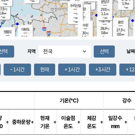
-
-
mm
무의도
mm
mm
분당구
0.5
-
1.9
m/s
m/s
mm
수리산길
-
-
mm
mm
7.5
의왕
29.5
℃
℃
1.8
-
m/s
1.1
m/s
℃
-
-
-
mm
-
℃
mm
m/s
기흥구갈
-
-
m/s
mm
용인
-
수원
mm
28.9
℃
대부도
27.3
℃
영흥도
0.8
30
m/s
℃
0.5
m/s
-
mm
1.9
26.8
m/s
-
℃
mm
28.8
℃
-
오산
0.3
mm
m/s
2.5
m/s
-
mm
-
mm
향남
28.3
℃
지역
날짜
0.7
m/s
30.1
-
℃
운평
mm
송탄
0.9
℃
m/s
-
s
mm
27.8
보
℃
29.2
-1시간
현재
+1시간
+3시간
+1
℃
1.7
m/s
산
0.7
m/s
-
25.
mm
-
mm
0.3
℃
-
m
/s
기온(℃)
강수
량
현재
이슬점
체감
일강수
중하운량
0
기온
온도
온도
mm