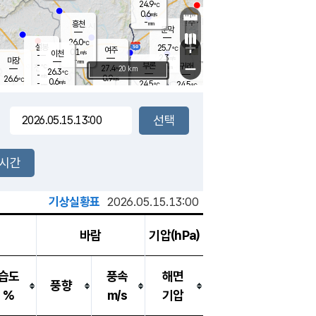
24.9
℃
강림
0.6
m/s
원주
-
흥천
mm
22.3
℃
문막
0.3
m/s
27.7
℃
26.0
-
℃
mm
+
0.7
설봉
m/s
25.7
℃
여주
0.1
m/s
이천
-
mm
2.3
m/s
-
마장
mm
신림
-
부론
-
귀래
−
℃
mm
27.4
20 km
℃
26.3
℃
-
m/s
0.9
26.6
m/s
℃
22.8
0.6
m/s
℃
-
24.5
24.5
mm
℃
-
℃
mm
0.4
m/s
-
0.5
mm
m/s
0.0
0.8
m/s
m/s
-
mm
-
백운
mm
-
-
mm
mm
백암
장호원
23.3
℃
0.2
m/s
24.4
℃
25.9
엄정
℃
-
mm
0.3
m/s
1.6
m/s
노은
-
mm
-
25.2
mm
℃
개
2시간
0.3
m/s
24.9
℃
-
mm
3
0.7
℃
m/s
-
m/s
mm
m
기상실황표
2026.05.15.13:00
바람
기압(hPa)
습도
풍속
해면
풍향
%
m/s
기압