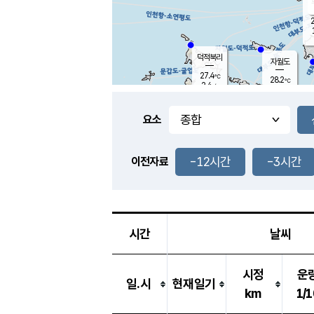
2
덕적북리
자월도
27.4
℃
28.2
℃
2.4
m/s
3.2
m/s
-
mm
-
mm
요소
풍도
28.6
덕적지도
1.2
m/
-
-12시간
-3시간
mm
이전자료
28.2
℃
대
2.0
m/s
-
mm
27.8
0.1
m
-
mm
시간
날씨
시정
운
일.시
현재일기
km
1/1