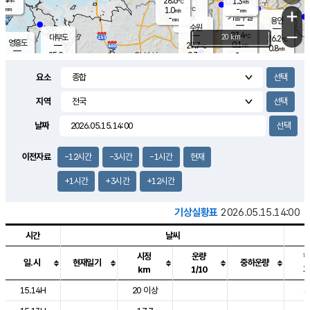
28.6
1.3
m/s
℃
-
-
-
mm
1.0
℃
mm
+
m/s
기흥구갈
-
-
m/s
mm
용인
-
수원
mm
−
27.4
℃
대부도
20 km
26.2
℃
영흥도
0.1
27.7
m/s
℃
0.8
m/s
-
mm
0.7
25.0
m/s
-
℃
mm
27.3
℃
-
오산
0.0
mm
m/s
0.7
m/s
-
mm
요소
-
mm
향남
24.8
℃
0.1
m/s
-
-
지역
℃
운평
mm
송탄
-
℃
m/s
-
s
mm
26.2
보
℃
날짜
27.8
℃
0.7
m/s
산
0.0
m/s
-
22.
mm
-
mm
0.0
℃
이전자료
-12시간
-3시간
-1시간
현재
-
m
/s
+1시간
+3시간
+12시간
기상실황표
2026.05.15.14:00
시간
날씨
시정
운량
일.시
현재일기
중하운량
km
1/10
도시별 기상실황표로 지점, 날씨, 기온, 강수, 바람, 기압등을 안내한 표입
15.14H
20 이상
3