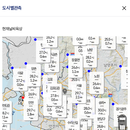
close
도시별관측
장남
판문점
25.8
℃
1.5
m/s
화현
25.4
동두천
℃
남면
-
현재날씨
육상
mm
파주
1.7
홈
m/s
포천
-
-
26.4
℃
mm
℃
26.4
℃
26.2
-
0.1
m/s
℃
m/s
0.0
양주
25.5
m/s
가
℃
-
1.2
-
mm
m/s
mm
-
mm
0.7
m/s
-
탄현
mm
26.3
-
2
℃
mm
남방
0.5
m/s
0
27.0
℃
-
파주금촌
mm
0.4
m/s
28.1
℃
-
장흥면
mm
0.2
m/s
27.8
℃
-
mm
1.5
m/s
26.6
℃
양촌
-
mm
창
1.1
m/s
은평
대곶
-
mm
28.2
노원
℃
-
김포
25.5
1.2
℃
27.2
m/s
℃
-
m/
-
0.0
26.4
m/s
mm
0.0
℃
m/s
서울
-
경서동
27.8
m
-
0.4
℃
mm
-
김포(공)
m/s
mm
0.0
-
m/s
mm
29.7
℃
26.9
-
℃
mm
27.8
℃
2.1
m/s
0.0
부천
m/s
0.5
구로
m/s
-
서초
mm
-
광명
mm
인천
송파*
-
mm
인천(공)
30.2
℃
29.1
℃
28.0
과천
경기광주
℃
30.5
0.3
29.7
30.0
m/s
℃
℃
℃
0.6
m/s
0.6
m/s
28.2
-
0.5
℃
mm
1.8
m/s
0.8
m/s
-
m/s
mm
-
26.0
26.0
mm
2.1
-
℃
℃
m/s
-
-
mm
무의도
mm
mm
분당구
0.0
-
2.5
m/s
m/s
mm
수리산길
-
-
mm
mm
6.4
의왕
28.8
℃
℃
0.4
m/s