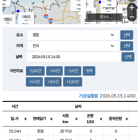
-
-
m/s
℃
-
-
-
mm
-
℃
mm
+
m/s
기흥구갈
-
-
m/s
mm
용인
-
수원
mm
−
37.8
℃
대부도
20 km
38.5
℃
영흥도
1.3
36.2
m/s
℃
1.5
m/s
-
mm
3.1
32.8
m/s
-
℃
mm
34.3
℃
-
오산
2.2
mm
m/s
2.9
m/s
-
mm
요소
-
mm
향남
36.4
℃
2.1
m/s
36.3
-
지역
℃
운평
mm
송탄
-
℃
m/s
-
s
mm
34.1
보
℃
날짜
37.8
℃
3.1
m/s
산
1.0
m/s
-
34.
mm
-
mm
0.7
℃
이전자료
-12시간
-3시간
-1시간
현재
-
m
/s
+1시간
+3시간
+12시간
기상실황표
2026.05.15.14:00
시간
날씨
시정
운량
일.시
현재일기
중하운량
km
1/10
도시별 기상실황표로 지점, 날씨, 기온, 강수, 바람, 기압등을 안내한 표입
15.14H
맑음
20 이상
0
0
2