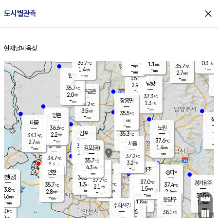
close
도시별관측
장남
판문점
36.3
℃
1.1
m/s
화현
35.8
동두천
℃
남면
-
현재날씨
육상
mm
파주
0.8
홈
m/s
포천
35.6
-
35.2
℃
mm
℃
35.6
℃
35.7
0.3
1.1
m/s
℃
m/s
-
양주
35.7
m/s
가
℃
-
1.4
-
mm
m/s
mm
-
mm
2.7
m/s
-
탄현
mm
36.6
-
3
℃
mm
남방
2.9
m/s
0
35.7
℃
-
파주금촌
mm
2.0
m/s
37.3
℃
-
장흥면
mm
1.3
m/s
35.2
℃
-
mm
3.5
m/s
35.5
℃
양촌
-
mm
창
-
m/s
은평
대곶
-
mm
36.6
노원
℃
-
김포
35.3
2.2
℃
34.1
m/s
℃
-
m/
-
1.3
37.6
m/s
mm
2.7
℃
m/s
서울
-
경서동
36.2
m
-
1.4
℃
mm
-
김포(공)
m/s
mm
1.3
-
m/s
mm
37.2
℃
34.7
-
℃
mm
35.7
℃
3.2
m/s
3.4
부천
m/s
4.3
구로
m/s
-
서초
mm
-
광명
mm
인천
송파*
-
mm
인천(공)
36.1
℃
37.7
℃
37.0
과천
경기광주
℃
37.2
1.3
35.7
37.4
m/s
℃
℃
℃
2.1
m/s
1.5
m/s
33.8
-
2.3
℃
mm
2.8
m/s
2.4
m/s
-
m/s
mm
-
36.4
35.5
mm
3.6
-
℃
℃
m/s
-
-
mm
무의도
mm
mm
분당구
1.8
-
1.4
m/s
m/s
mm
수리산길
-
-
mm
mm
3.0
의왕
38.1
℃
℃
2.0
m/s