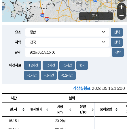
+
−
20 km
요소
지역
날짜
이전자료
-12시간
-3시간
-1시간
현재
+1시간
+3시간
+12시간
기상실황표
2026.05.15.15:00
시간
날씨
시정
운량
일.시
현재일기
중하운량
km
1/10
도시별 기상실황표로 지점, 날씨, 기온, 강수, 바람, 기압등을 안내한 표입
15.15H
20 이상
2