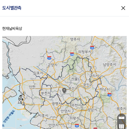
close
도시별관측
현재날씨
육상
홈