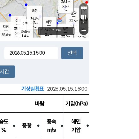
36.1
℃
강림
3.1
m/s
원주
-
흥천
mm
31.9
℃
문막
2.7
m/s
35.5
℃
34.9
-
℃
mm
+
3.3
설봉
m/s
33.6
℃
여주
2.3
m/s
이천
-
mm
4.7
m/s
-
마장
mm
신림
35.2
부론
-
귀래
−
℃
mm
34.7
20 km
℃
34.5
℃
3.8
m/s
2.5
35.6
m/s
℃
33.5
1.4
m/s
℃
-
33.9
33.2
mm
℃
-
℃
mm
3.1
m/s
-
1.8
mm
m/s
3.9
3.6
m/s
m/s
-
mm
-
백운
mm
-
-
mm
mm
백암
장호원
35.8
℃
3.2
m/s
35.6
℃
35.2
엄정
℃
-
mm
1.7
m/s
2.3
m/s
노은
-
mm
-
35.5
mm
℃
개
2시간
3.0
m/s
34.6
℃
-
mm
9
2.1
℃
m/s
-
m/s
mm
m
기상실황표
2026.05.15.15:00
바람
기압(hPa)
습도
풍속
해면
풍향
%
m/s
기압