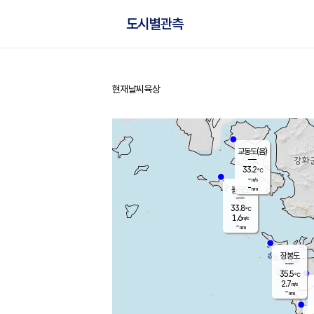
도시별관측
현재날씨
육상
홈
교동도(음)
33.2
℃
-
m/s
-
mm
볼음도
대연평
33.8
℃
1.6
m/s
34.8
℃
-
mm
1.3
m/s
-
mm
장봉도
35.5
℃
2.7
m/s
-
mm