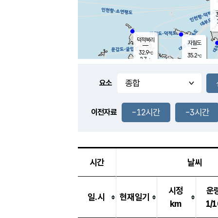
3
덕적북리
자월도
32.9
℃
35.2
℃
2.7
m/s
1.5
m/s
-
mm
-
mm
요소
풍도
32.4
덕적지도
1.6
m/
-
-12시간
-3시간
mm
이전자료
31.0
℃
대
2.7
m/s
-
mm
34.4
2.5
m
-
mm
시간
날씨
시정
운
일.시
현재일기
km
1/1