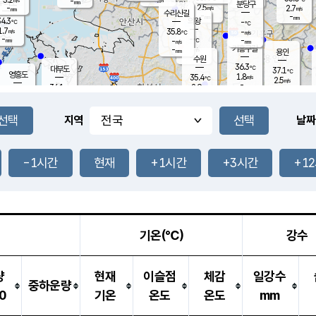
-
-
mm
무의도
mm
mm
분당구
2.5
-
2.7
m/s
m/s
mm
수리산길
-
-
mm
mm
4.3
의왕
-
℃
℃
1.7
35.8
m/s
-
m/s
℃
-
-
-
mm
-
℃
mm
m/s
기흥구갈
-
-
m/s
mm
용인
-
수원
mm
36.3
℃
대부도
37.1
℃
영흥도
1.8
35.4
m/s
℃
2.5
m/s
-
mm
2.9
36.1
m/s
-
℃
mm
33.2
℃
-
오산
3.3
mm
m/s
0.9
m/s
-
mm
-
mm
향남
35.3
℃
지역
날짜
2.5
m/s
-
-
℃
운평
mm
송탄
-
℃
m/s
-
s
mm
35.3
보
℃
36.2
-1시간
현재
+1시간
+3시간
+1
℃
2.6
m/s
산
1.9
m/s
-
33.
mm
-
mm
1.9
℃
-
m
/s
기온(℃)
강수
량
현재
이슬점
체감
일강수
중하운량
0
기온
온도
온도
mm