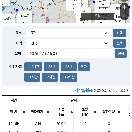
31.9
1.4
m/s
℃
-
-
-
mm
-
℃
mm
+
m/s
기흥구갈
-
-
m/s
mm
용인
-
수원
mm
−
32.6
℃
대부도
20 km
31.6
℃
영흥도
2.7
31.9
m/s
℃
2.5
m/s
-
mm
4.3
31.3
m/s
-
℃
mm
31.3
℃
-
오산
3.9
mm
m/s
5.1
m/s
-
mm
요소
-
mm
향남
31.1
℃
2.8
m/s
32.1
-
지역
℃
운평
mm
송탄
-
℃
m/s
-
s
mm
31.1
보
℃
날짜
31.9
℃
3.3
m/s
산
1.7
m/s
-
29.
mm
-
mm
1.4
℃
이전자료
-12시간
-3시간
-1시간
현재
-
m
/s
+1시간
+3시간
+12시간
기상실황표
2026.05.15.15:00
시간
날씨
시정
운량
일.시
현재일기
중하운량
km
1/10
도시별 기상실황표로 지점, 날씨, 기온, 강수, 바람, 기압등을 안내한 표입
15.15H
맑음
20 이상
0
0
1