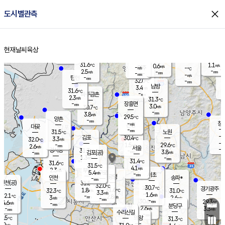
close
도시별관측
장남
판문점
30.1
℃
2.8
m/s
화현
30.7
동두천
℃
남면
-
현재날씨
육상
mm
파주
2.7
홈
m/s
포천
30.2
-
30.4
℃
mm
℃
30.3
℃
31.6
1.1
0.6
m/s
℃
m/s
-
양주
-
m/s
가
℃
-
2.5
-
mm
m/s
mm
-
mm
-
m/s
-
탄현
mm
32.0
-
2
℃
mm
남방
3.4
m/s
1
31.6
℃
-
파주금촌
mm
2.3
m/s
31.3
℃
-
장흥면
mm
3.0
m/s
30.7
℃
-
mm
3.8
m/s
29.5
℃
양촌
-
mm
창
-
m/s
은평
대곶
-
mm
31.5
노원
℃
-
김포
30.4
3.3
℃
32.0
m/s
℃
-
m/
-
1.5
29.6
m/s
mm
2.6
℃
m/s
서울
-
경서동
31.7
m
-
3.8
℃
mm
-
김포(공)
m/s
mm
1.3
-
m/s
mm
31.4
℃
31.6
-
℃
mm
31.5
℃
4.1
m/s
2.3
부천
m/s
5.4
구로
m/s
-
서초
mm
-
광명
mm
인천
송파*
-
mm
인천(공)
31.8
℃
32.0
℃
30.7
과천
경기광주
℃
31.6
1.8
32.3
31.0
m/s
℃
℃
℃
3.3
m/s
1.6
m/s
32.1
-
2.8
℃
mm
3
m/s
2.6
m/s
-
m/s
mm
-
30.6
29.3
mm
4.6
-
℃
℃
m/s
-
-
mm
무의도
mm
mm
분당구
2.6
-
3.3
m/s
m/s
mm
수리산길
-
-
mm
mm
0.5
의왕
31.3
℃
℃
2.9
m/s