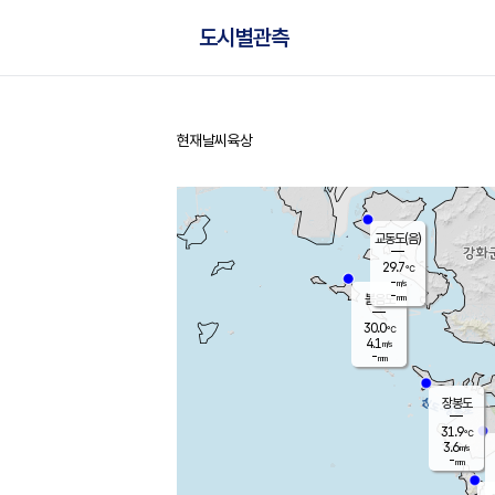
도시별관측
현재날씨
육상
홈
교동도(음)
29.7
℃
-
m/s
-
mm
볼음도
대연평
30.0
℃
4.1
m/s
31.2
℃
-
mm
1.7
m/s
-
mm
장봉도
31.9
℃
3.6
m/s
-
mm