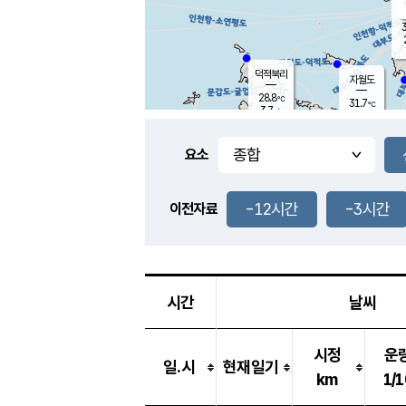
3
덕적북리
자월도
28.8
℃
31.7
℃
3.7
m/s
0.6
m/s
-
mm
-
mm
요소
풍도
28.4
덕적지도
2.9
m/
-
-12시간
-3시간
mm
이전자료
29.6
℃
대
1.5
m/s
-
mm
30.2
8.1
m
-
mm
시간
날씨
시정
운
일.시
현재일기
km
1/1