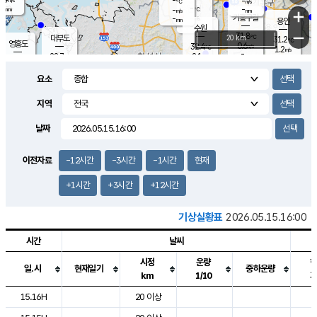
-
-
m/s
℃
-
-
-
mm
-
℃
mm
+
m/s
기흥구갈
-
-
m/s
mm
용인
-
수원
mm
−
31.8
℃
대부도
20 km
31.2
℃
영흥도
0.6
32.4
m/s
℃
1.2
m/s
-
mm
2.1
28.7
m/s
-
℃
mm
30.8
℃
-
오산
1.0
mm
m/s
3.0
m/s
-
mm
요소
-
mm
향남
29.3
℃
0.4
m/s
33.4
-
지역
℃
운평
mm
송탄
-
℃
m/s
-
s
mm
30.6
보
℃
날짜
34.0
℃
1.5
m/s
산
1.4
m/s
-
27.
mm
-
mm
0.1
℃
이전자료
-12시간
-3시간
-1시간
현재
-
m
/s
+1시간
+3시간
+12시간
기상실황표
2026.05.15.16:00
시간
날씨
시정
운량
일.시
현재일기
중하운량
km
1/10
도시별 기상실황표로 지점, 날씨, 기온, 강수, 바람, 기압등을 안내한 표입
15.16H
20 이상
2