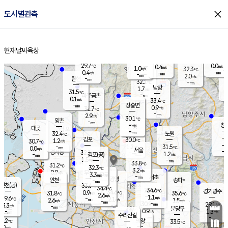
close
도시별관측
장남
판문점
29.6
℃
1.1
m/s
화현
28.2
동두천
℃
남면
-
현재날씨
육상
mm
파주
0.0
홈
m/s
포천
28.8
-
30.7
℃
mm
℃
29.6
℃
29.7
0.0
0.4
m/s
℃
m/s
1.0
양주
32.3
m/s
가
℃
-
0.4
-
mm
m/s
mm
-
mm
2.0
m/s
-
탄현
mm
32.1
-
3
℃
mm
남방
1.7
m/s
1
31.5
℃
-
파주금촌
mm
0.1
m/s
33.4
℃
-
장흥면
mm
0.9
m/s
31.7
℃
-
mm
2.9
m/s
30.1
℃
양촌
-
mm
창
-
m/s
은평
대곶
-
mm
32.4
노원
℃
-
김포
30.0
1.2
℃
30.7
m/s
℃
-
m/
-
1.2
31.5
m/s
mm
0.0
℃
m/s
서울
-
경서동
32.1
m
-
1.2
℃
mm
-
김포(공)
m/s
mm
1.5
-
m/s
mm
33.8
℃
31.2
-
℃
mm
32.3
℃
3.2
m/s
0.9
부천
m/s
3.3
구로
m/s
-
서초
mm
-
광명
mm
인천
송파*
-
mm
인천(공)
33.6
℃
34.4
℃
34.6
과천
경기광주
℃
34.6
0.9
31.8
35.6
m/s
℃
℃
℃
2.6
m/s
1.1
m/s
29.6
-
2.1
℃
mm
2.6
m/s
1.5
m/s
-
m/s
mm
-
30.9
29.1
mm
3.3
-
℃
℃
m/s
-
-
mm
무의도
mm
mm
분당구
0.9
-
1.3
m/s
m/s
mm
수리산길
-
-
mm
mm
0.2
의왕
33.5
℃
℃
2.9
m/s