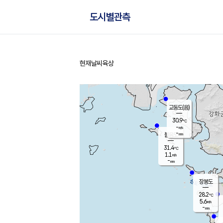
도시별관측
현재날씨
육상
홈
교동도(음)
30.9
℃
-
m/s
-
mm
볼음도
대연평
31.4
℃
1.1
m/s
33.2
℃
-
mm
1.9
m/s
-
mm
장봉도
28.2
℃
5.6
m/s
-
mm