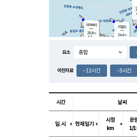
2
덕적북리
자월도
25.8
℃
24.4
℃
8.2
m/s
2.8
m/s
-
mm
2.0
mm
요소
풍도
24.8
덕적지도
4.4
m/
-
-12시간
-3시간
mm
이전자료
26.1
℃
대
8.7
m/s
-
mm
26.3
6.2
m
-
mm
시간
날씨
시정
운
일.시
현재일기
km
1/1