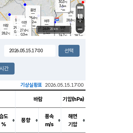
30.3
℃
강림
3.6
m/s
원주
-
흥천
mm
26.3
℃
문막
2.8
m/s
28.8
℃
28.6
-
℃
mm
+
4.2
설봉
m/s
28.8
℃
여주
0.2
m/s
이천
-
mm
5.4
m/s
-
마장
mm
신림
29.2
부론
-
귀래
−
℃
mm
26.9
20 km
℃
27.6
℃
0.9
m/s
1.4
28.2
m/s
℃
27.8
0.3
m/s
℃
-
24.7
28.1
mm
℃
-
℃
mm
1.0
m/s
-
1.6
mm
m/s
2.4
3.1
m/s
m/s
-
mm
-
백운
mm
7.5
-
mm
mm
백암
장호원
27.4
℃
2.8
m/s
24.2
℃
26.2
엄정
℃
0.5
mm
0.3
m/s
1.4
m/s
노은
9.0
mm
1.5
25.4
mm
℃
개
2시간
2.3
m/s
25.7
℃
15.5
mm
4
2.5
℃
m/s
13.5
m/s
mm
mm
기상실황표
2026.05.15.17:00
바람
기압(hPa)
습도
풍속
해면
풍향
%
m/s
기압