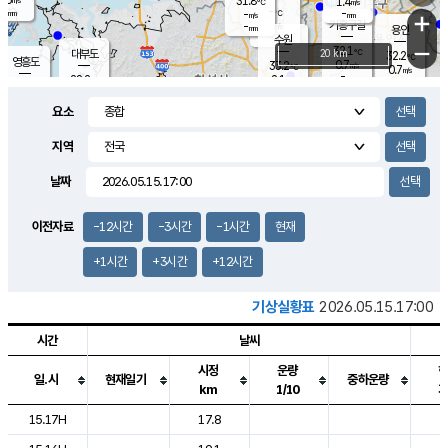
31.8
1.4
m/s
℃
-
-
-
mm
-
℃
mm
+
m/s
기흥구갈
-
-
m/s
mm
용인
-
수원
mm
−
32.1
℃
대부도
20 km
32.2
℃
영흥도
0.7
33.2
m/s
℃
0.7
m/s
-
mm
2.1
28.2
m/s
-
℃
mm
29.2
℃
-
오산
2.4
mm
m/s
3.1
m/s
-
mm
요소
-
mm
향남
29.2
℃
0.5
m/s
32.9
-
지역
℃
운평
mm
송탄
0.7
℃
m/s
-
s
mm
28.4
보
℃
날짜
33.8
℃
2.4
m/s
산
0.9
m/s
-
27.
mm
-
mm
0.6
℃
이전자료
-12시간
-3시간
-1시간
현재
-
m
/s
+1시간
+3시간
+12시간
기상실황표
2026.05.15.17:00
시간
날씨
시정
운량
일.시
현재일기
중하운량
km
1/10
도시별 기상실황표로 지점, 날씨, 기온, 강수, 바람, 기압등을 안내한 표입
15.17H
17.8
2