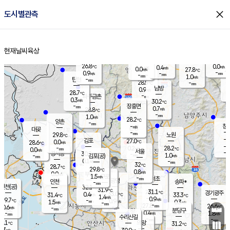
close
도시별관측
장남
판문점
26.9
℃
1.5
m/s
화현
25.6
동두천
℃
남면
-
현재날씨
육상
mm
파주
0.3
홈
m/s
포천
26.3
-
27.7
℃
mm
℃
27.5
℃
26.8
0.0
0.4
m/s
℃
m/s
0.0
양주
27.8
m/s
가
℃
-
0.9
-
mm
m/s
mm
-
mm
1.0
m/s
-
탄현
mm
28.5
-
2
℃
mm
남방
0.9
m/s
0
28.7
℃
-
파주금촌
mm
0.3
m/s
30.2
℃
-
장흥면
mm
0.7
m/s
28.8
℃
-
mm
1.0
m/s
28.2
℃
양촌
-
mm
창
-
m/s
은평
대곶
-
mm
29.8
노원
℃
-
김포
27.0
0.0
℃
28.6
m/s
℃
-
m/
-
0.2
28.2
m/s
mm
0.0
℃
m/s
서울
-
경서동
30.2
m
-
1.0
℃
mm
-
김포(공)
m/s
mm
0.1
-
m/s
mm
32
℃
28.7
-
℃
mm
29.8
℃
0.8
m/s
0.0
부천
m/s
1.5
구로
m/s
-
서초
mm
-
광명
mm
인천
송파*
-
mm
인천(공)
32.1
℃
31.9
℃
31.1
과천
경기광주
℃
33.0
0.4
31.4
33.3
m/s
℃
℃
℃
1.4
m/s
0.9
m/s
29.7
-
0.9
℃
mm
1.5
m/s
0.3
m/s
-
m/s
mm
-
27.8
26.6
mm
0.6
-
℃
℃
m/s
-
-
mm
무의도
mm
mm
분당구
0.4
-
1.8
m/s
m/s
mm
수리산길
-
-
mm
mm
9.1
의왕
31.2
℃
℃
0.3
m/s