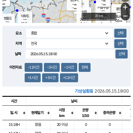
30.9
-
m/s
℃
-
-
-
mm
-
℃
mm
+
m/s
기흥구갈
-
-
m/s
mm
용인
-
수원
mm
−
29.8
℃
대부도
20 km
28.6
℃
영흥도
0.4
29.7
m/s
℃
0.5
m/s
-
mm
1.4
28.3
m/s
-
℃
mm
29.5
℃
-
오산
1.4
mm
m/s
1.0
m/s
-
mm
요소
-
mm
향남
27.0
℃
0.0
m/s
31.1
-
지역
℃
운평
mm
송탄
0.0
℃
m/s
-
s
mm
27.3
보
℃
날짜
-
℃
0.0
m/s
산
-
m/s
-
24.
mm
-
mm
0.0
℃
이전자료
-12시간
-3시간
-1시간
현재
-
m
/s
+1시간
+3시간
+12시간
기상실황표
2026.05.15.18:00
시간
날씨
시정
운량
일.시
현재일기
중하운량
km
1/10
도시별 기상실황표로 지점, 날씨, 기온, 강수, 바람, 기압등을 안내한 표입
15.18H
맑음
20 이상
0
0
2