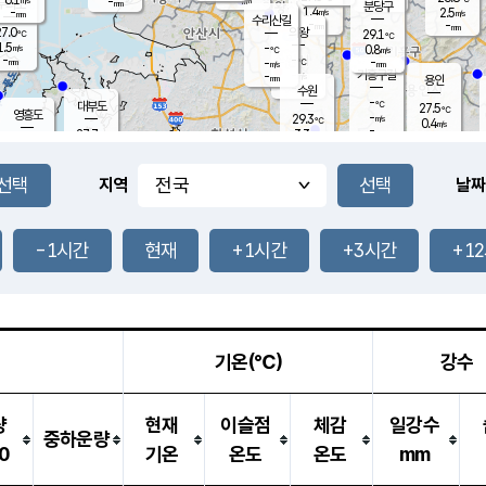
-
-
mm
무의도
mm
mm
분당구
1.4
-
2.5
m/s
m/s
mm
수리산길
-
-
mm
mm
7.0
의왕
29.1
℃
℃
1.5
-
m/s
0.8
m/s
℃
-
-
-
mm
-
℃
mm
m/s
기흥구갈
-
-
m/s
mm
용인
-
수원
mm
-
℃
대부도
27.5
℃
영흥도
-
29.3
m/s
℃
0.4
m/s
-
mm
3.3
27.7
m/s
-
℃
mm
29.0
℃
-
오산
1.7
mm
m/s
4.2
m/s
-
mm
-
mm
향남
28.5
℃
지역
날짜
1.8
m/s
29.8
-
℃
운평
mm
송탄
-
℃
m/s
-
s
mm
27.6
보
℃
29.2
-1시간
현재
+1시간
+3시간
+1
℃
1.2
m/s
산
1.0
m/s
-
25.
mm
-
mm
0.4
℃
-
m
/s
기온(℃)
강수
량
현재
이슬점
체감
일강수
중하운량
0
기온
온도
온도
mm