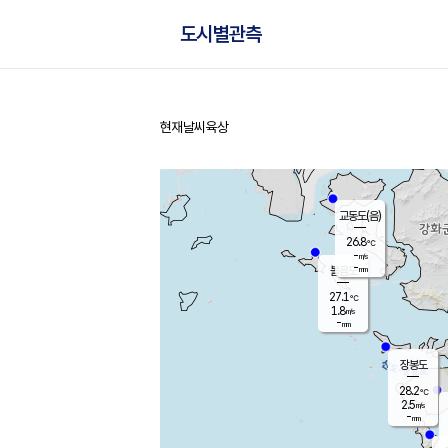
도시별관측
현재날씨
육상
홈
교동도(음)
26.8
℃
-
m/s
-
mm
볼음도
대연평
27.1
℃
1.8
m/s
28.6
℃
-
mm
2.2
m/s
-
mm
장봉도
28.2
℃
2.5
m/s
-
mm