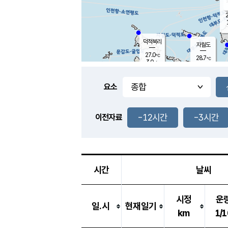
2
덕적북리
자월도
27.0
℃
28.7
℃
3.0
m/s
1.8
m/s
-
mm
-
mm
요소
풍도
28.7
덕적지도
1.6
m/
-
-12시간
-3시간
mm
이전자료
26.6
℃
대
4.2
m/s
-
mm
29.9
5.3
m
-
mm
시간
날씨
시정
운
일.시
현재일기
km
1/1