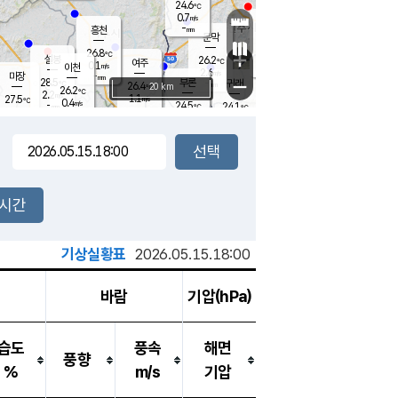
24.6
℃
강림
0.7
m/s
원주
-
흥천
mm
22.0
℃
문막
0.2
m/s
27.7
℃
26.8
-
℃
mm
+
0.6
설봉
m/s
26.2
℃
여주
0.1
m/s
이천
-
mm
2.6
m/s
-
마장
mm
신림
28.5
부론
-
귀래
−
℃
mm
26.4
20 km
℃
26.2
℃
2.2
m/s
1.1
27.5
m/s
℃
22.8
0.4
m/s
℃
-
24.5
24.1
mm
℃
-
℃
mm
0.0
m/s
-
0.7
mm
m/s
0.0
0.1
m/s
m/s
-
mm
-
백운
mm
-
-
mm
mm
백암
장호원
23.1
℃
0.4
m/s
24.6
℃
27.2
엄정
℃
-
mm
0.9
m/s
1.4
m/s
노은
-
mm
-
24.9
mm
℃
개
2시간
0.1
m/s
24.7
℃
-
mm
7
2.3
℃
m/s
-
m/s
mm
m
기상실황표
2026.05.15.18:00
바람
기압(hPa)
습도
풍속
해면
풍향
%
m/s
기압