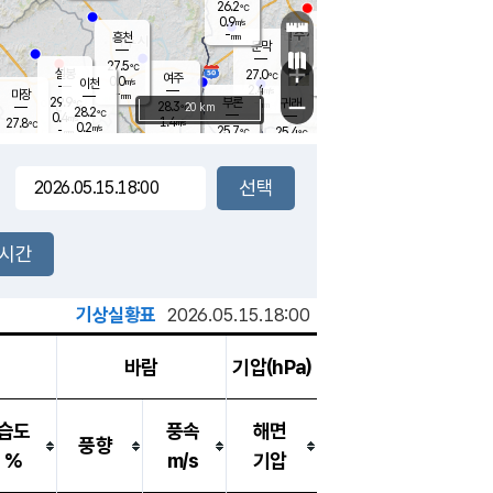
26.2
℃
강림
0.9
m/s
원주
-
흥천
mm
24.3
℃
문막
0.7
m/s
30
℃
27.5
-
℃
mm
+
1.3
설봉
m/s
27.0
℃
여주
0.0
m/s
이천
-
mm
2.4
m/s
-
마장
mm
신림
29.9
부론
-
귀래
−
℃
mm
28.3
20 km
℃
28.2
℃
0.4
m/s
1.4
27.8
m/s
℃
24.1
0.2
m/s
℃
-
25.7
25.4
mm
℃
-
℃
mm
0.9
m/s
-
0.4
mm
m/s
0.0
0.3
m/s
m/s
-
mm
-
백운
mm
-
-
mm
mm
백암
장호원
24.7
℃
1.2
m/s
24.5
℃
29.4
엄정
℃
-
mm
0.2
m/s
1.6
m/s
노은
-
mm
-
26.6
mm
℃
개
2시간
0.1
m/s
26.3
℃
-
mm
6
0.0
℃
m/s
-
m/s
mm
m
기상실황표
2026.05.15.18:00
바람
기압(hPa)
습도
풍속
해면
풍향
%
m/s
기압