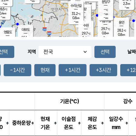
-
-
mm
무의도
mm
mm
분당구
0.1
-
2.3
m/s
m/s
mm
수리산길
-
-
mm
mm
8.5
의왕
-
℃
℃
0.4
31.2
m/s
-
m/s
℃
-
-
-
mm
0.8
℃
mm
m/s
기흥구갈
-
-
m/s
mm
용인
-
수원
mm
29.7
℃
대부도
28.1
℃
영흥도
0.8
29.7
m/s
℃
0.8
m/s
-
mm
1.4
28.1
m/s
-
℃
mm
30.2
℃
-
오산
1.4
mm
m/s
2.1
m/s
-
mm
-
mm
향남
27.0
℃
지역
날짜
0.0
m/s
30.7
-
℃
운평
mm
송탄
0.0
℃
m/s
-
s
mm
27.3
보
℃
-
-1시간
현재
+1시간
+3시간
+1
℃
0.2
m/s
산
-
m/s
-
24.
mm
-
mm
0.3
℃
-
m
/s
기온(℃)
강수
량
현재
이슬점
체감
일강수
중하운량
0
기온
온도
온도
mm