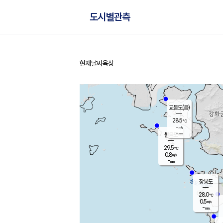
도시별관측
현재날씨
육상
홈
교동도(음)
28.5
℃
-
m/s
-
mm
볼음도
대연평
29.5
℃
0.8
m/s
29.4
℃
-
mm
0.5
m/s
-
mm
장봉도
28.0
℃
0.5
m/s
-
mm