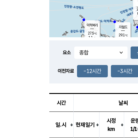
2
덕적북리
자월도
27.5
℃
29.1
℃
1.1
m/s
2.1
m/s
-
mm
-
mm
요소
풍도
28.1
덕적지도
0.7
m/
-
-12시간
-3시간
mm
이전자료
27.0
℃
대
3.1
m/s
-
mm
26.7
0.0
m
-
mm
시간
날씨
시정
운
일.시
현재일기
km
1/1