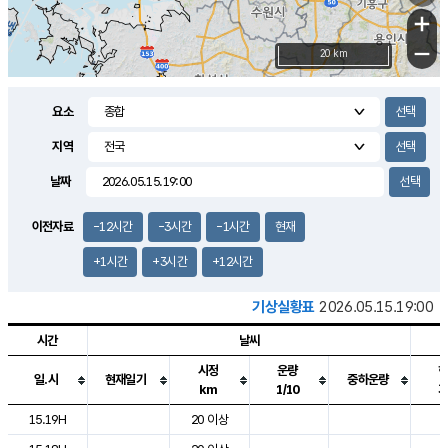
+
−
20 km
요소
지역
날짜
이전자료
-12시간
-3시간
-1시간
현재
+1시간
+3시간
+12시간
기상실황표
2026.05.15.19:00
시간
날씨
시정
운량
일.시
현재일기
중하운량
km
1/10
도시별 기상실황표로 지점, 날씨, 기온, 강수, 바람, 기압등을 안내한 표입
15.19H
20 이상
2