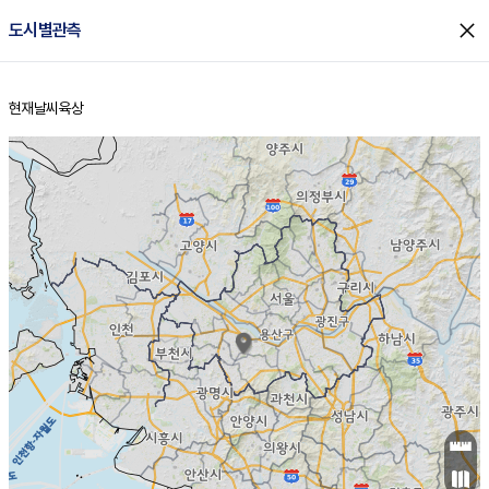
close
도시별관측
현재날씨
육상
홈