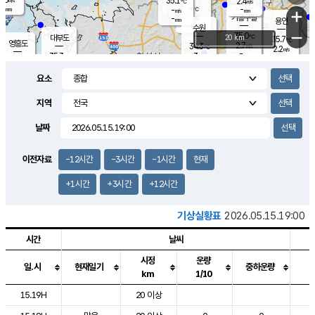
35.1
2.4
m/s
℃
-
-
-
mm
-
℃
mm
+
m/s
기흥구갈
-
-
m/s
mm
용인
-
수원
mm
−
35.0
℃
대부도
20 km
35.7
℃
영흥도
2.7
34.3
m/s
℃
2.2
m/s
-
mm
3
35.3
m/s
-
℃
mm
34.0
℃
-
오산
3.6
mm
m/s
1.3
m/s
-
mm
요소
-
mm
향남
34.7
℃
2.9
m/s
35.6
-
지역
℃
운평
mm
송탄
2.0
℃
m/s
-
s
mm
34.2
보
℃
날짜
35.5
℃
2.7
m/s
산
1.7
m/s
-
33.
mm
-
mm
1.2
℃
이전자료
-12시간
-3시간
-1시간
현재
-
m
/s
+1시간
+3시간
+12시간
기상실황표
2026.05.15.19:00
시간
날씨
시정
운량
일.시
현재일기
중하운량
km
1/10
도시별 기상실황표로 지점, 날씨, 기온, 강수, 바람, 기압등을 안내한 표입
15.19H
20 이상
1