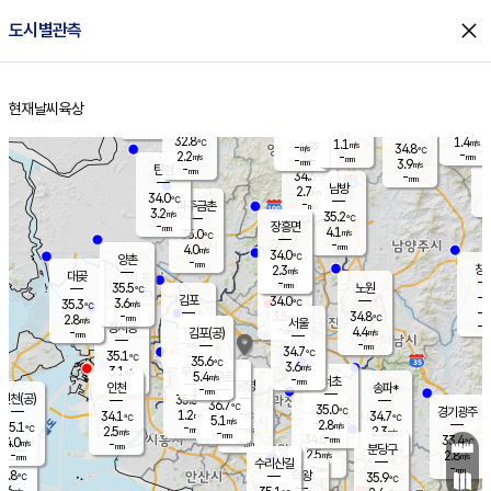
close
도시별관측
장남
판문점
32.4
℃
3.1
m/s
화현
33.0
동두천
℃
남면
-
현재날씨
육상
mm
파주
3.9
홈
m/s
포천
34.6
-
33.9
℃
mm
℃
32.5
℃
32.8
1.4
1.1
m/s
℃
m/s
-
양주
34.8
m/s
가
℃
-
2.2
-
mm
m/s
mm
-
mm
3.9
m/s
-
탄현
mm
34.3
-
3
℃
mm
남방
2.7
m/s
2
34.0
℃
-
파주금촌
mm
3.2
m/s
35.2
℃
-
장흥면
mm
4.1
m/s
35.0
℃
-
mm
4.0
m/s
34.0
℃
양촌
-
mm
창
2.3
m/s
은평
대곶
-
mm
35.5
노원
℃
-
김포
34.0
3.6
℃
35.3
m/s
℃
-
m/
-
3.5
34.8
m/s
mm
2.8
℃
m/s
서울
-
경서동
-
m
-
4.4
℃
mm
-
김포(공)
m/s
mm
-
-
m/s
mm
34.7
℃
35.1
-
℃
mm
35.6
℃
3.6
m/s
3.1
부천
m/s
5.4
구로
m/s
-
서초
mm
-
광명
mm
인천
송파*
-
mm
인천(공)
35.3
℃
36.7
℃
35.0
과천
경기광주
℃
-
1.2
34.1
34.7
m/s
℃
℃
℃
5.1
m/s
2.8
m/s
35.1
-
-
℃
mm
2.5
m/s
2.3
m/s
-
m/s
mm
-
34.6
33.4
mm
4.0
-
℃
℃
m/s
-
-
mm
무의도
mm
mm
분당구
2.5
-
2.8
m/s
m/s
mm
수리산길
-
-
mm
mm
2.8
의왕
35.9
℃
℃
1.6
m/s