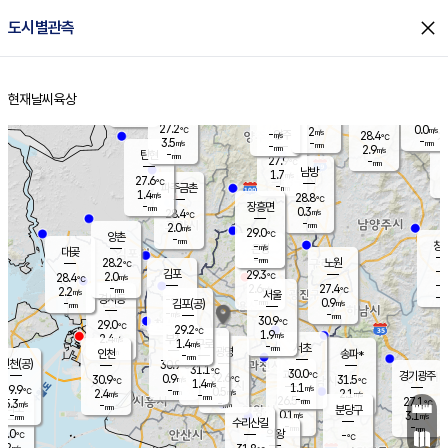
close
도시별관측
장남
판문점
26.9
℃
1.4
m/s
화현
27.1
동두천
℃
남면
-
현재날씨
육상
mm
파주
2.6
홈
m/s
포천
24.9
-
28.8
℃
mm
℃
28.2
℃
27.2
0.0
2
m/s
℃
m/s
-
양주
28.4
m/s
가
℃
-
3.5
-
mm
m/s
mm
-
mm
2.9
m/s
-
탄현
mm
27.9
-
2
℃
mm
남방
1.7
m/s
0
27.6
℃
-
파주금촌
mm
1.4
m/s
28.8
℃
-
장흥면
mm
0.3
m/s
28.4
℃
-
mm
2.0
m/s
29.0
℃
양촌
-
mm
창
-
m/s
은평
대곶
-
mm
28.2
노원
℃
-
김포
29.3
2.0
℃
28.4
m/s
℃
-
m/
-
2.6
27.4
m/s
mm
2.2
℃
m/s
서울
-
경서동
-
m
-
0.9
℃
mm
-
김포(공)
m/s
mm
-
-
m/s
mm
30.9
℃
29.0
-
℃
mm
29.2
℃
1.9
m/s
2.4
부천
m/s
1.4
구로
m/s
-
서초
mm
-
광명
mm
인천
송파*
-
mm
인천(공)
30.9
℃
31.1
℃
30.0
과천
경기광주
℃
32.6
0.9
30.9
31.5
m/s
℃
℃
℃
1.4
m/s
1.1
m/s
29.9
-
0.5
℃
mm
2.4
m/s
2.1
m/s
-
m/s
mm
-
26.5
27.1
mm
5.3
-
℃
℃
m/s
-
-
mm
무의도
mm
mm
분당구
0.1
-
3.1
m/s
m/s
mm
수리산길
-
-
mm
mm
9.0
의왕
-
℃
℃
1.2
m/s