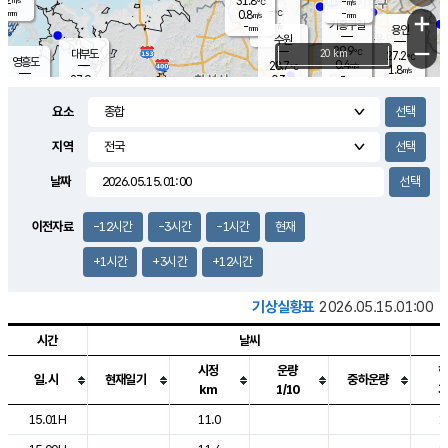
31.8
-
m/s
℃
-
-
-
mm
0.8
℃
mm
+
m/s
기흥구갈
-
-
m/s
mm
용인
-
수원
mm
−
29.9
℃
대부도
20 km
27.2
℃
영흥도
0.4
28.7
m/s
℃
1.8
m/s
-
mm
0.3
27.9
m/s
-
℃
mm
30.4
℃
-
오산
1.7
mm
m/s
1.9
m/s
-
mm
요소
-
mm
향남
26.6
℃
0.3
m/s
-
-
지역
℃
운평
mm
송탄
-
℃
m/s
-
s
mm
27.9
보
℃
날짜
29.8
℃
1.8
m/s
산
1.2
m/s
-
24.
mm
-
mm
0.0
℃
이전자료
-12시간
-3시간
-1시간
현재
-
m
/s
+1시간
+3시간
+12시간
기상실황표
2026.05.15.01:00
시간
날씨
시정
운량
일.시
현재일기
중하운량
km
1/10
도시별 기상실황표로 지점, 날씨, 기온, 강수, 바람, 기압등을 안내한 표입
15.01H
11.0
1