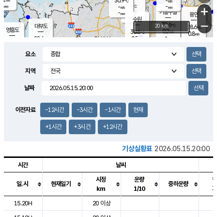
30.9
-
m/s
℃
-
-
-
mm
-
℃
mm
+
m/s
기흥구갈
-
-
m/s
mm
용인
-
수원
mm
−
30.6
℃
대부도
20 km
28.6
℃
영흥도
0.2
30.6
m/s
℃
0.8
m/s
-
mm
0.5
28.6
m/s
-
℃
mm
29.2
℃
-
오산
1.6
mm
m/s
1.3
m/s
-
mm
요소
-
mm
향남
27.3
℃
0.1
m/s
31.8
-
지역
℃
운평
mm
송탄
0.0
℃
m/s
-
s
mm
27.7
보
℃
날짜
31.5
℃
0.0
m/s
산
0.0
m/s
-
24.
mm
-
mm
0.0
℃
이전자료
-12시간
-3시간
-1시간
현재
-
m
/s
+1시간
+3시간
+12시간
기상실황표
2026.05.15.20:00
시간
날씨
시정
운량
일.시
현재일기
중하운량
km
1/10
도시별 기상실황표로 지점, 날씨, 기온, 강수, 바람, 기압등을 안내한 표입
15.20H
20 이상
2