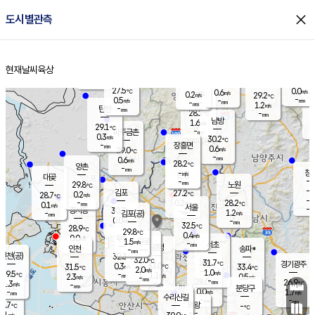
close
도시별관측
장남
판문점
27.3
℃
1.0
m/s
화현
25.8
동두천
℃
남면
-
현재날씨
육상
mm
파주
0.4
홈
m/s
포천
26.2
-
28.7
℃
mm
℃
28.2
℃
27.5
0.0
0.6
m/s
℃
m/s
0.2
양주
29.2
m/s
가
℃
-
0.5
-
mm
m/s
mm
-
mm
1.2
m/s
-
탄현
mm
28.2
-
2
℃
mm
남방
1.6
m/s
0
29.1
℃
-
파주금촌
mm
0.3
m/s
30.2
℃
-
장흥면
mm
0.6
m/s
29.0
℃
-
mm
0.6
m/s
28.2
℃
양촌
-
mm
창
-
m/s
은평
대곶
-
mm
29.8
노원
℃
-
김포
27.2
0.2
℃
28.7
m/s
℃
-
m/
-
0.2
28.2
m/s
mm
0.1
℃
m/s
서울
-
경서동
30.3
m
-
1.2
℃
mm
-
김포(공)
m/s
mm
0.0
-
m/s
mm
32.5
℃
28.9
-
℃
mm
29.8
℃
0.4
m/s
0.0
부천
m/s
1.5
구로
m/s
-
서초
mm
-
광명
mm
인천
송파*
-
mm
인천(공)
32.3
℃
32.0
℃
31.7
과천
경기광주
℃
33.0
0.3
31.5
33.4
m/s
℃
℃
℃
2.0
m/s
1.0
m/s
29.5
-
1.1
℃
mm
2.3
m/s
0.5
m/s
-
m/s
mm
-
28.0
26.9
mm
1.3
-
℃
℃
m/s
-
-
mm
무의도
mm
mm
분당구
0.0
-
1.7
m/s
m/s
mm
수리산길
-
-
mm
mm
8.7
의왕
-
℃
℃
0.1
m/s