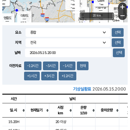
-
0.8
m/s
℃
-
-
-
mm
-
℃
mm
+
m/s
기흥구갈
-
-
m/s
mm
용인
-
수원
mm
−
-
℃
대부도
20 km
27.5
℃
영흥도
-
29.3
m/s
℃
0.4
m/s
-
mm
3.3
27.7
m/s
-
℃
mm
29.0
℃
-
오산
1.7
mm
m/s
4.2
m/s
-
mm
요소
-
mm
향남
28.5
℃
1.8
m/s
29.8
-
지역
℃
운평
mm
송탄
-
℃
m/s
-
s
mm
27.6
보
℃
날짜
29.2
℃
1.2
m/s
산
1.0
m/s
-
25.
mm
-
mm
0.4
℃
이전자료
-12시간
-3시간
-1시간
현재
-
m
/s
+1시간
+3시간
+12시간
기상실황표
2026.05.15.20:00
시간
날씨
시정
운량
일.시
현재일기
중하운량
km
1/10
도시별 기상실황표로 지점, 날씨, 기온, 강수, 바람, 기압등을 안내한 표입
15.20H
20 이상
1