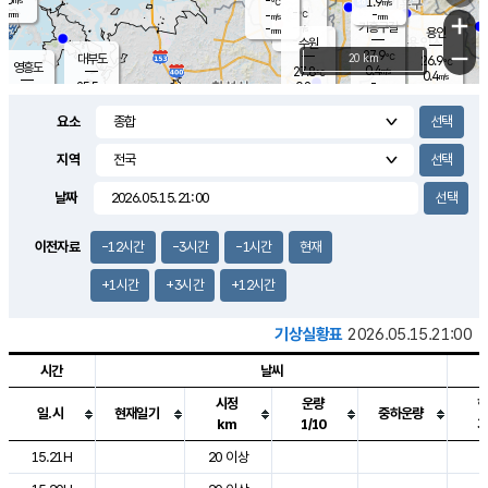
-
1.9
m/s
℃
-
-
-
mm
-
℃
mm
+
m/s
기흥구갈
-
-
m/s
mm
용인
-
수원
mm
−
27.9
℃
대부도
20 km
26.9
℃
영흥도
0.4
27.8
m/s
℃
0.4
m/s
-
mm
0.8
25.5
m/s
-
℃
mm
27.8
℃
-
오산
0.4
mm
m/s
1.0
m/s
-
mm
요소
-
mm
향남
25.6
℃
0.0
m/s
-
-
지역
℃
운평
mm
송탄
-
℃
m/s
-
s
mm
26.1
보
℃
날짜
28.5
℃
0.2
m/s
산
0.9
m/s
-
23.
mm
-
mm
-
m
℃
이전자료
-12시간
-3시간
-1시간
현재
-
m
/s
+1시간
+3시간
+12시간
기상실황표
2026.05.15.21:00
시간
날씨
시정
운량
일.시
현재일기
중하운량
km
1/10
도시별 기상실황표로 지점, 날씨, 기온, 강수, 바람, 기압등을 안내한 표입
15.21H
20 이상
2