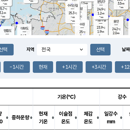
-
-
mm
무의도
mm
mm
분당구
1.5
-
3.5
m/s
m/s
mm
수리산길
-
-
mm
mm
5.7
의왕
24.9
℃
℃
3.1
25.3
m/s
1.2
m/s
℃
-
-
-
mm
-
℃
mm
m/s
기흥구갈
-
-
m/s
mm
용인
-
수원
mm
23.9
℃
대부도
24.2
℃
영흥도
1.9
25
m/s
℃
2.0
m/s
-
mm
2
24.3
m/s
-
℃
mm
26.3
℃
-
오산
2.8
mm
m/s
6.1
m/s
-
mm
-
mm
향남
24.6
℃
지역
날짜
1.9
m/s
25.5
-
℃
운평
mm
송탄
1.1
℃
m/s
-
s
mm
24.1
보
℃
24.4
-1시간
현재
+1시간
+3시간
+1
℃
1.8
m/s
산
0.1
m/s
-
21.
mm
-
mm
0.8
℃
-
m
/s
기온(℃)
강수
량
현재
이슬점
체감
일강수
중하운량
0
기온
온도
온도
mm