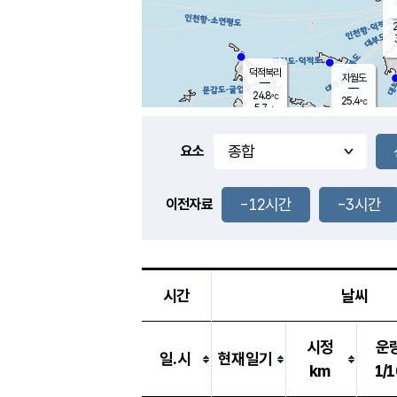
2
덕적북리
자월도
24.8
℃
25.4
℃
5.7
m/s
1.1
m/s
-
mm
-
mm
요소
풍도
25.7
덕적지도
3.5
m/
-
-12시간
-3시간
mm
이전자료
25.5
℃
대
3.1
m/s
-
mm
25.4
7.8
m
-
mm
시간
날씨
시정
운
일.시
현재일기
km
1/1