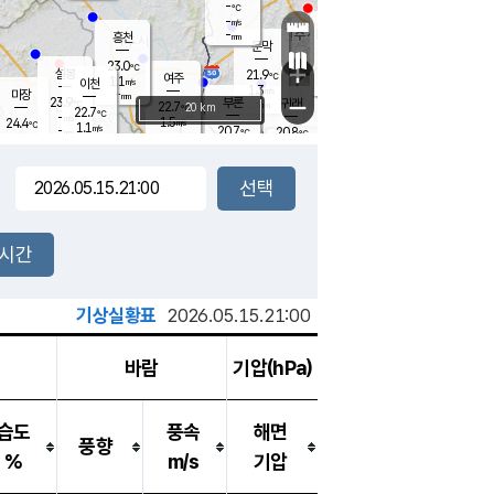
-
℃
강림
-
m/s
원주
-
흥천
mm
19.5
℃
문막
0.2
m/s
23.1
℃
23.0
-
℃
mm
+
1.7
설봉
m/s
21.9
℃
여주
1.1
m/s
이천
-
mm
1.3
m/s
-
마장
mm
신림
23.9
부론
-
귀래
−
℃
mm
22.7
20 km
℃
22.7
℃
-
m/s
1.5
24.4
m/s
℃
21.6
1.1
m/s
℃
-
20.7
20.8
mm
℃
-
℃
mm
2.9
m/s
-
0.4
mm
m/s
0.1
0.2
m/s
m/s
-
mm
-
백운
mm
-
-
mm
mm
백암
장호원
23.3
℃
1.6
m/s
21.6
℃
22.4
엄정
℃
-
mm
1.7
m/s
1.3
m/s
노은
-
mm
-
22.5
mm
℃
개
2시간
0.7
m/s
22.2
℃
-
mm
2
2.7
℃
m/s
-
m/s
mm
m
기상실황표
2026.05.15.21:00
바람
기압(hPa)
습도
풍속
해면
풍향
%
m/s
기압