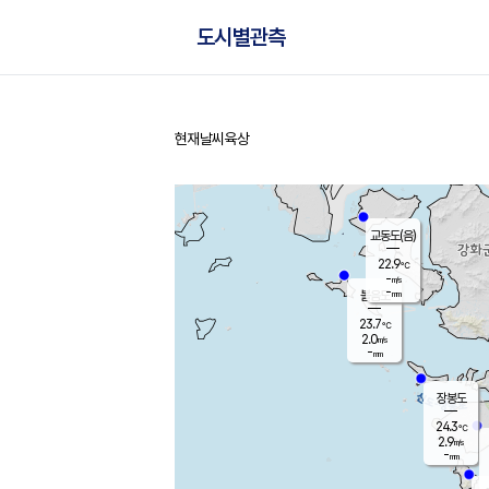
도시별관측
현재날씨
육상
홈
교동도(음)
22.9
℃
-
m/s
-
mm
볼음도
대연평
23.7
℃
2.0
m/s
25.2
℃
-
mm
2.2
m/s
-
mm
장봉도
24.3
℃
2.9
m/s
-
mm