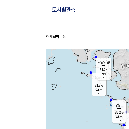
도시별관측
현재날씨
육상
홈
교동도(음)
31.2
℃
-
m/s
-
mm
볼음도
대연평
31.3
℃
0.8
m/s
31.4
℃
-
mm
1.7
m/s
-
mm
장봉도
32.2
℃
2.8
m/s
-
mm