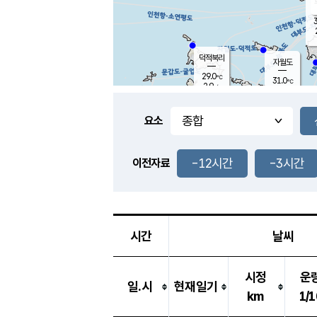
3
덕적북리
자월도
29.0
℃
31.0
℃
2.9
m/s
0.9
m/s
-
mm
-
mm
요소
풍도
29.0
덕적지도
1.7
m/
-
-12시간
-3시간
mm
이전자료
27.2
℃
대
4.3
m/s
-
mm
32.6
0.5
m
-
mm
시간
날씨
시정
운
일.시
현재일기
km
1/1