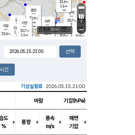
32.6
℃
강림
1.1
m/s
원주
-
흥천
mm
29.4
℃
문막
1.8
m/s
30.6
℃
32.6
-
℃
mm
+
1
설봉
m/s
30.7
℃
여주
-
m/s
이천
-
mm
1.5
m/s
-
마장
mm
신림
31.6
부론
-
귀래
−
℃
mm
31.3
20 km
℃
30.7
℃
1.4
m/s
0.5
32.6
m/s
℃
30.2
1.1
m/s
℃
-
30.5
30.5
mm
℃
-
℃
mm
1.4
m/s
-
1.0
mm
m/s
1.2
1.2
m/s
m/s
-
mm
-
백운
mm
-
-
mm
mm
백암
장호원
30.7
℃
1.4
m/s
30.7
℃
32.2
엄정
℃
-
mm
2.4
m/s
2.2
m/s
노은
-
mm
-
31.6
mm
℃
개
2시간
1.1
m/s
31.6
℃
-
mm
2
0.8
℃
m/s
-
m/s
mm
m
기상실황표
2026.05.15.21:00
바람
기압(hPa)
습도
풍속
해면
풍향
%
m/s
기압