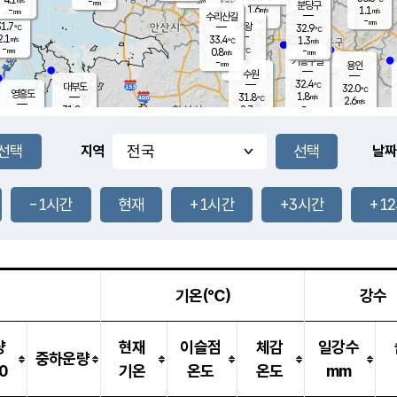
-
-
mm
무의도
mm
mm
분당구
1.6
-
1.1
m/s
m/s
mm
수리산길
-
-
mm
mm
1.7
의왕
32.9
℃
℃
2.1
33.4
m/s
1.3
m/s
℃
-
-
-
mm
0.8
℃
mm
m/s
기흥구갈
-
-
m/s
mm
용인
-
수원
mm
32.4
℃
대부도
32.0
℃
영흥도
1.8
31.8
m/s
℃
2.6
m/s
-
mm
2.7
31.8
m/s
-
℃
mm
31.1
℃
-
오산
3.2
mm
m/s
2.3
m/s
-
mm
-
mm
향남
31.4
℃
지역
날짜
1.5
m/s
32.3
-
℃
운평
mm
송탄
1.0
℃
m/s
-
s
mm
31.0
보
℃
31.6
-1시간
현재
+1시간
+3시간
+1
℃
2.4
m/s
산
2.0
m/s
-
30.
mm
-
mm
0.9
℃
-
m
/s
기온(℃)
강수
량
현재
이슬점
체감
일강수
중하운량
0
기온
온도
온도
mm