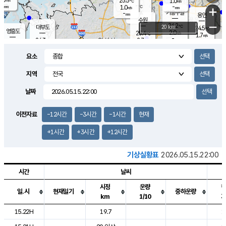
25.5
1.0
m/s
℃
-
-
-
mm
1.0
℃
mm
+
m/s
기흥구갈
-
-
m/s
mm
용인
-
수원
mm
−
24.2
℃
대부도
20 km
24.5
℃
영흥도
2.0
25.4
m/s
℃
1.7
m/s
-
mm
2.7
24.3
m/s
-
℃
mm
26.5
℃
-
오산
2.8
mm
m/s
6.2
m/s
-
mm
요소
-
mm
향남
24.7
℃
1.8
m/s
25.7
-
지역
℃
운평
mm
송탄
1.6
℃
m/s
-
s
mm
24.2
보
℃
날짜
24.8
℃
1.6
m/s
산
0.3
m/s
-
21.
mm
-
mm
0.8
℃
이전자료
-12시간
-3시간
-1시간
현재
-
m
/s
+1시간
+3시간
+12시간
기상실황표
2026.05.15.22:00
시간
날씨
시정
운량
일.시
현재일기
중하운량
km
1/10
도시별 기상실황표로 지점, 날씨, 기온, 강수, 바람, 기압등을 안내한 표입
15.22H
19.7
1