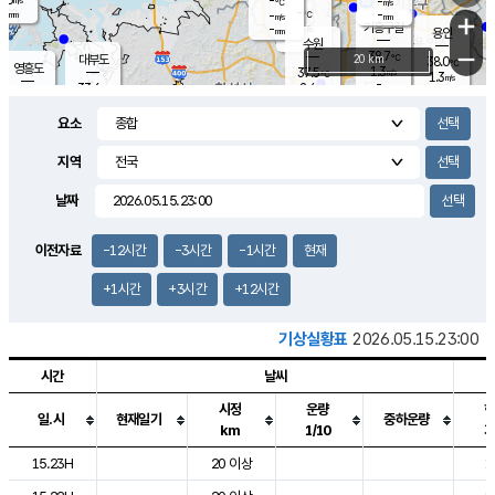
-
-
m/s
℃
-
-
-
mm
-
℃
mm
+
m/s
기흥구갈
-
-
m/s
mm
용인
-
수원
mm
−
38.7
℃
대부도
20 km
38.0
℃
영흥도
1.3
37.5
m/s
℃
1.3
m/s
-
mm
2.4
33.6
m/s
-
℃
mm
34.7
℃
-
오산
2.6
mm
m/s
3.3
m/s
-
mm
요소
-
mm
향남
36.4
℃
1.5
m/s
36.7
-
지역
℃
운평
mm
송탄
2.9
℃
m/s
-
s
mm
34.2
보
℃
날짜
38.0
℃
3.9
m/s
산
1.5
m/s
-
35.
mm
-
mm
-
m
℃
이전자료
-12시간
-3시간
-1시간
현재
-
m
/s
+1시간
+3시간
+12시간
기상실황표
2026.05.15.23:00
시간
날씨
시정
운량
일.시
현재일기
중하운량
km
1/10
도시별 기상실황표로 지점, 날씨, 기온, 강수, 바람, 기압등을 안내한 표입
15.23H
20 이상
1