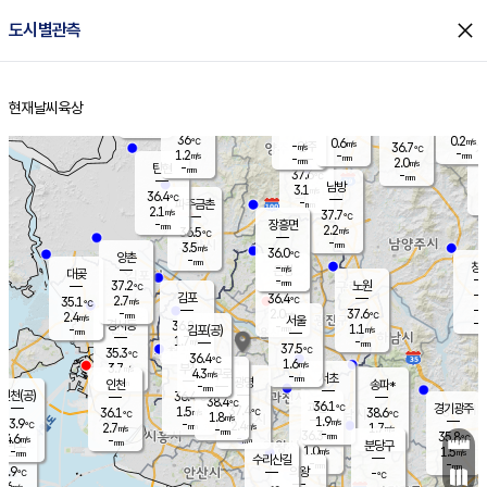
close
도시별관측
장남
판문점
36.7
℃
1.6
m/s
화현
36.4
동두천
℃
남면
-
현재날씨
육상
mm
파주
1.5
홈
m/s
포천
35.9
-
36.2
℃
mm
℃
36.3
℃
36
0.2
0.6
m/s
℃
m/s
-
양주
36.7
m/s
가
℃
-
1.2
-
mm
m/s
mm
-
mm
2.0
m/s
-
탄현
mm
37.6
-
3
℃
mm
남방
3.1
m/s
0
36.4
℃
-
파주금촌
mm
2.1
m/s
37.7
℃
-
장흥면
mm
2.2
m/s
36.5
℃
-
mm
3.5
m/s
36.0
℃
양촌
-
mm
창
-
m/s
은평
대곶
-
mm
37.2
노원
℃
-
김포
36.4
2.7
℃
35.1
m/s
℃
-
m/
-
2.0
37.6
m/s
mm
2.4
℃
m/s
서울
-
경서동
36.8
m
-
1.1
℃
mm
-
김포(공)
m/s
mm
1.7
-
m/s
mm
37.5
℃
35.3
-
℃
mm
36.4
℃
1.6
m/s
3.7
부천
m/s
4.3
구로
m/s
-
서초
mm
-
광명
mm
인천
송파*
-
mm
인천(공)
36.4
℃
38.4
℃
36.1
과천
경기광주
℃
37.4
1.5
36.1
38.6
m/s
℃
℃
℃
1.8
m/s
1.9
m/s
33.9
-
2.4
℃
mm
2.7
m/s
1.7
m/s
-
m/s
mm
-
36.3
35.8
mm
4.6
-
℃
℃
m/s
-
-
mm
무의도
mm
mm
분당구
1.0
-
1.5
m/s
m/s
mm
수리산길
-
-
mm
mm
3.9
의왕
-
℃
℃
1.6
m/s