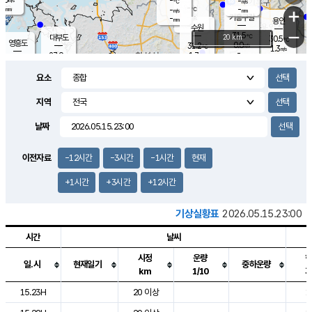
-
-
m/s
℃
-
-
-
mm
-
℃
mm
+
m/s
기흥구갈
-
-
m/s
mm
용인
-
수원
mm
−
31.5
℃
대부도
20 km
30.5
℃
영흥도
0.0
31.2
m/s
℃
1.3
m/s
-
mm
1.7
27.9
m/s
-
℃
mm
29.4
℃
-
오산
1.5
mm
m/s
2.2
m/s
-
mm
요소
-
mm
향남
28.4
℃
0.3
m/s
32.5
-
지역
℃
운평
mm
송탄
0.7
℃
m/s
-
s
mm
27.8
보
℃
날짜
33.1
℃
2.1
m/s
산
2.1
m/s
-
26.
mm
-
mm
0.0
℃
이전자료
-12시간
-3시간
-1시간
현재
-
m
/s
+1시간
+3시간
+12시간
기상실황표
2026.05.15.23:00
시간
날씨
시정
운량
일.시
현재일기
중하운량
km
1/10
도시별 기상실황표로 지점, 날씨, 기온, 강수, 바람, 기압등을 안내한 표입
15.23H
20 이상
1