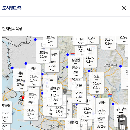
close
도시별관측
장남
판문점
30.6
℃
0.3
m/s
화현
28.9
동두천
℃
남면
-
현재날씨
육상
mm
파주
0.0
홈
m/s
포천
27.7
-
31.7
℃
mm
℃
30.7
℃
30.7
0.0
0.9
m/s
℃
m/s
0.0
양주
30.3
m/s
가
℃
-
1
-
mm
m/s
mm
-
mm
0.3
m/s
-
탄현
mm
31.2
-
2
℃
mm
남방
0.7
m/s
0
30.8
℃
-
파주금촌
mm
1.1
m/s
32.5
℃
-
장흥면
mm
0.1
m/s
30.8
℃
-
mm
2.7
m/s
29.5
℃
양촌
-
mm
창
-
m/s
은평
대곶
-
mm
31.8
노원
℃
-
김포
29.6
1.4
℃
29.7
m/s
℃
-
m/
-
0.7
29.4
m/s
mm
0.7
℃
m/s
서울
-
경서동
31.7
m
-
0.7
℃
mm
-
김포(공)
m/s
mm
1.0
-
m/s
mm
33.2
℃
30.2
-
℃
mm
31.2
℃
2.8
m/s
0.7
부천
m/s
1.6
구로
m/s
-
서초
mm
-
광명
mm
인천
송파*
-
mm
인천(공)
32.6
℃
33.3
℃
32.6
과천
경기광주
℃
33.7
1.1
31.8
32.6
m/s
℃
℃
℃
1.0
m/s
0.8
m/s
28.7
-
1.4
℃
mm
1.4
m/s
1.6
m/s
-
m/s
mm
-
29.8
28.8
mm
2.2
-
℃
℃
m/s
-
-
mm
무의도
mm
mm
분당구
1.0
-
1.0
m/s
m/s
mm
수리산길
-
-
mm
mm
7.6
의왕
33.2
℃
℃
0.0
m/s