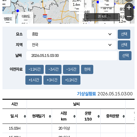
31.4
-
m/s
℃
-
-
-
mm
1.4
℃
mm
+
m/s
기흥구갈
-
-
m/s
mm
용인
-
수원
mm
−
31.3
℃
대부도
20 km
29.2
℃
영흥도
0.9
31.3
m/s
℃
1.2
m/s
-
mm
1.1
28.6
m/s
-
℃
mm
30.7
℃
-
오산
1.3
mm
m/s
2.8
m/s
-
mm
요소
-
mm
향남
28.7
℃
0.5
m/s
31.8
-
지역
℃
운평
mm
송탄
-
℃
m/s
-
s
mm
28.7
보
℃
날짜
32.8
℃
0.1
m/s
산
1.4
m/s
-
-
mm
-
mm
-
m
℃
이전자료
-12시간
-3시간
-1시간
현재
-
m
/s
+1시간
+3시간
+12시간
기상실황표
2026.05.15.03:00
시간
날씨
시정
운량
일.시
현재일기
중하운량
km
1/10
도시별 기상실황표로 지점, 날씨, 기온, 강수, 바람, 기압등을 안내한 표입
15.03H
20 이상
1