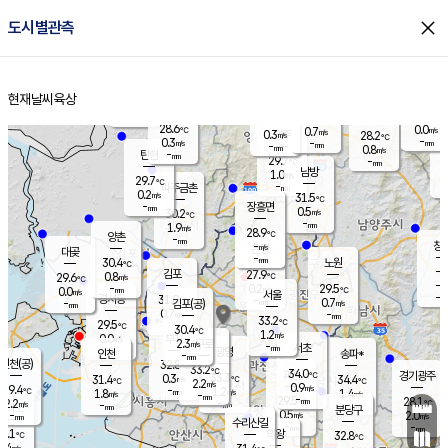
close
도시별관측
장남
판문점
28.3
℃
0.8
m/s
화현
26.5
동두천
℃
남면
-
현재날씨
육상
mm
파주
0.7
홈
m/s
포천
27.0
-
29.2
℃
mm
℃
28.4
℃
28.6
0.0
0.7
m/s
℃
m/s
0.3
양주
28.2
m/s
가
℃
-
0.3
-
mm
m/s
mm
-
mm
0.8
m/s
-
탄현
mm
29.7
-
2
℃
mm
남방
1.0
m/s
0
29.7
℃
-
파주금촌
mm
0.2
m/s
31.5
℃
-
장흥면
mm
0.5
m/s
30.2
℃
-
mm
1.9
m/s
28.9
℃
양촌
-
mm
창
-
m/s
은평
대곶
-
mm
30.4
노원
℃
-
김포
27.9
0.8
℃
29.6
m/s
℃
-
m/
-
0.2
29.5
m/s
mm
0.0
℃
m/s
서울
-
경서동
31.0
m
-
0.7
℃
mm
-
김포(공)
m/s
mm
0.7
-
m/s
mm
33.2
℃
29.5
-
℃
mm
30.4
℃
1.2
m/s
0.0
부천
m/s
2.3
구로
m/s
-
서초
mm
-
광명
mm
인천
송파*
-
mm
인천(공)
32.8
℃
33.2
℃
34.0
과천
경기광주
℃
33.3
0.3
31.4
34.4
m/s
℃
℃
℃
2.2
m/s
0.9
m/s
29.4
-
1.2
℃
mm
1.8
m/s
1.4
m/s
-
m/s
mm
-
29.5
28.1
mm
2.2
-
℃
℃
m/s
-
-
mm
무의도
mm
mm
분당구
0.5
-
2.0
m/s
m/s
mm
수리산길
-
-
mm
mm
0.1
의왕
32.8
℃
℃
1.4
m/s