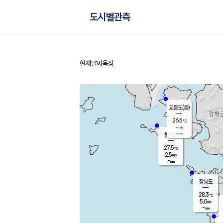
도시별관측
현재날씨
육상
홈
교동도(음)
26.5
℃
-
m/s
-
mm
볼음도
대연평
27.5
℃
2.5
m/s
28.4
℃
-
mm
2.9
m/s
-
mm
장봉도
28.3
℃
5.0
m/s
-
mm