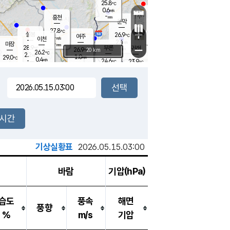
25.8
℃
강림
0.6
m/s
원주
-
흥천
mm
24.3
℃
문막
0.2
m/s
27.7
℃
27.8
-
℃
mm
+
0.6
설봉
m/s
26.9
℃
여주
-
m/s
이천
-
mm
2.4
m/s
-
마장
mm
신림
28.9
부론
-
귀래
−
℃
mm
26.9
20 km
℃
26.2
℃
2.2
m/s
1.0
29.0
m/s
℃
23.2
0.4
m/s
℃
-
24.6
23.9
mm
℃
-
℃
mm
0.0
m/s
-
1.1
mm
m/s
0.0
0.0
m/s
m/s
-
mm
-
백운
mm
-
-
mm
mm
백암
장호원
23.8
℃
0.3
m/s
25.3
℃
27.5
엄정
℃
-
mm
0.3
m/s
2.4
m/s
노은
-
mm
-
26.3
mm
℃
개
2시간
0.2
m/s
25.6
℃
-
mm
2
2.1
℃
m/s
-
m/s
mm
m
기상실황표
2026.05.15.03:00
바람
기압(hPa)
습도
풍속
해면
풍향
%
m/s
기압