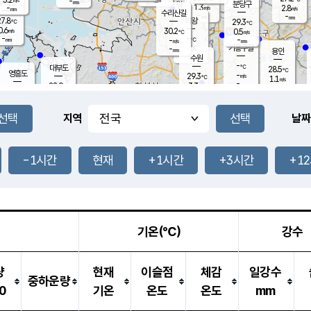
-
-
mm
무의도
mm
mm
분당구
1.3
-
2.8
m/s
m/s
mm
수리산길
-
-
mm
mm
7.8
의왕
29.3
℃
℃
0.6
30.2
m/s
0.5
m/s
℃
-
-
-
mm
-
℃
mm
m/s
기흥구갈
-
-
m/s
mm
용인
-
수원
mm
-
℃
대부도
28.5
℃
영흥도
-
29.3
m/s
℃
1.1
m/s
-
mm
3.3
28.9
m/s
-
℃
mm
29.3
℃
-
오산
2.7
mm
m/s
4.3
m/s
-
mm
-
mm
향남
29.0
℃
지역
날짜
2.4
m/s
29.9
-
℃
운평
mm
송탄
-
℃
m/s
-
s
mm
28.5
보
℃
29.1
-1시간
현재
+1시간
+3시간
+1
℃
2.2
m/s
산
1.6
m/s
-
26.
mm
-
mm
0.8
℃
-
m
/s
기온(℃)
강수
량
현재
이슬점
체감
일강수
중하운량
0
기온
온도
온도
mm