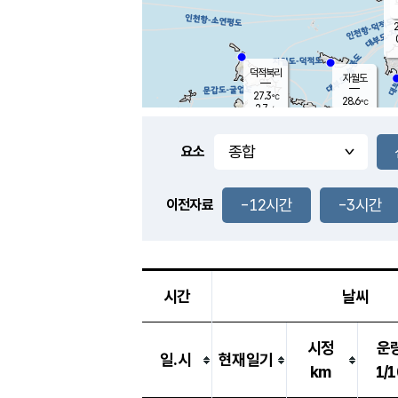
2
덕적북리
자월도
27.3
℃
28.6
℃
2.7
m/s
2.3
m/s
-
mm
-
mm
요소
풍도
28.6
덕적지도
1.6
m/
-
-12시간
-3시간
mm
이전자료
27.1
℃
대
3.4
m/s
-
mm
29.7
5.7
m
-
mm
시간
날씨
시정
운
일.시
현재일기
km
1/1