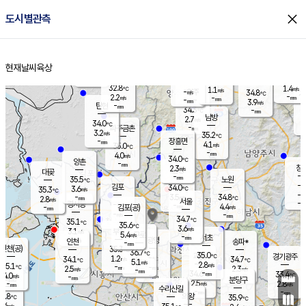
close
도시별관측
장남
판문점
32.4
℃
3.1
m/s
화현
33.0
동두천
℃
남면
-
현재날씨
육상
mm
파주
3.9
홈
m/s
포천
34.6
-
33.9
℃
mm
℃
32.5
℃
32.8
1.4
1.1
m/s
℃
m/s
-
양주
34.8
m/s
가
℃
-
2.2
-
mm
m/s
mm
-
mm
3.9
m/s
-
탄현
mm
34.3
-
3
℃
mm
남방
2.7
m/s
2
34.0
℃
-
파주금촌
mm
3.2
m/s
35.2
℃
-
장흥면
mm
4.1
m/s
35.0
℃
-
mm
4.0
m/s
34.0
℃
양촌
-
mm
창
2.3
m/s
은평
대곶
-
mm
35.5
노원
℃
-
김포
34.0
3.6
℃
35.3
m/s
℃
-
m/
-
3.5
34.8
m/s
mm
2.8
℃
m/s
서울
-
경서동
-
m
-
4.4
℃
mm
-
김포(공)
m/s
mm
-
-
m/s
mm
34.7
℃
35.1
-
℃
mm
35.6
℃
3.6
m/s
3.1
부천
m/s
5.4
구로
m/s
-
서초
mm
-
광명
mm
인천
송파*
-
mm
인천(공)
35.3
℃
36.7
℃
35.0
과천
경기광주
℃
-
1.2
34.1
34.7
m/s
℃
℃
℃
5.1
m/s
2.8
m/s
35.1
-
-
℃
mm
2.5
m/s
2.3
m/s
-
m/s
mm
-
34.6
33.4
mm
4.0
-
℃
℃
m/s
-
-
mm
무의도
mm
mm
분당구
2.5
-
2.8
m/s
m/s
mm
수리산길
-
-
mm
mm
2.8
의왕
35.9
℃
℃
1.6
m/s