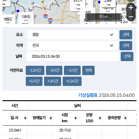
35.1
2.4
m/s
℃
-
-
-
mm
-
℃
mm
+
m/s
기흥구갈
-
-
m/s
mm
용인
-
수원
mm
−
35.0
℃
대부도
20 km
35.7
℃
영흥도
2.7
34.3
m/s
℃
2.2
m/s
-
mm
3
35.3
m/s
-
℃
mm
34.0
℃
-
오산
3.6
mm
m/s
1.3
m/s
-
mm
요소
-
mm
향남
34.7
℃
2.9
m/s
35.6
-
지역
℃
운평
mm
송탄
2.0
℃
m/s
-
s
mm
34.2
보
℃
날짜
35.5
℃
2.7
m/s
산
1.7
m/s
-
33.
mm
-
mm
1.2
℃
이전자료
-12시간
-3시간
-1시간
현재
-
m
/s
+1시간
+3시간
+12시간
기상실황표
2026.05.15.04:00
시간
날씨
시정
운량
일.시
현재일기
중하운량
km
1/10
도시별 기상실황표로 지점, 날씨, 기온, 강수, 바람, 기압등을 안내한 표입
15.04H
20 이상
1