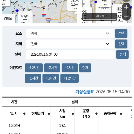
31.3
-
m/s
℃
-
-
-
mm
1.6
℃
mm
+
m/s
기흥구갈
-
-
m/s
mm
용인
-
수원
mm
−
29.1
℃
대부도
20 km
28.7
℃
영흥도
2.2
29.3
m/s
℃
1.5
m/s
-
mm
6.1
23.1
m/s
-
℃
mm
24.7
℃
-
오산
2.3
mm
m/s
6.6
m/s
13.0
mm
요소
6.0
mm
향남
26.7
℃
1.3
m/s
27.2
-
지역
℃
운평
mm
송탄
-
℃
m/s
-
s
mm
23.8
보
℃
날짜
26.3
℃
1.6
m/s
산
0.8
m/s
27.0
22.
mm
-
mm
0.1
℃
이전자료
-12시간
-3시간
-1시간
현재
1.0
/s
+1시간
+3시간
+12시간
기상실황표
2026.05.15.04:00
시간
날씨
시정
운량
일.시
현재일기
중하운량
km
1/10
도시별 기상실황표로 지점, 날씨, 기온, 강수, 바람, 기압등을 안내한 표입
15.04H
18.1
1