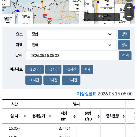
32.0
-
m/s
℃
-
30.0
-
mm
-
℃
mm
+
m/s
기흥구갈
-
-
m/s
mm
용인
-
수원
mm
−
32.3
℃
대부도
20 km
31.4
℃
영흥도
2.1
30.9
m/s
℃
2.5
m/s
-
mm
4.2
31.2
m/s
-
℃
mm
29.9
℃
-
오산
3.9
mm
m/s
2.8
m/s
-
mm
요소
-
mm
향남
30.5
℃
1.9
m/s
-
-
지역
℃
운평
mm
송탄
-
℃
m/s
-
s
mm
29.9
보
℃
날짜
31.7
℃
2.9
m/s
산
2.5
m/s
-
29.
mm
-
mm
0.9
℃
이전자료
-12시간
-3시간
-1시간
현재
-
m
/s
+1시간
+3시간
+12시간
기상실황표
2026.05.15.05:00
시간
날씨
시정
운량
일.시
현재일기
중하운량
km
1/10
도시별 기상실황표로 지점, 날씨, 기온, 강수, 바람, 기압등을 안내한 표입
15.05H
20 이상
1