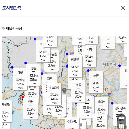
close
도시별관측
장남
판문점
30.8
℃
2.7
m/s
화현
31.8
동두천
℃
남면
-
현재날씨
육상
mm
파주
2.2
홈
m/s
포천
32.8
-
31
℃
mm
℃
32.8
℃
30.2
0.9
1
m/s
℃
m/s
-
양주
-
m/s
가
℃
-
1.3
-
mm
m/s
mm
-
mm
-
m/s
-
탄현
mm
33.8
-
3
℃
mm
남방
1.8
m/s
1
33.6
℃
-
파주금촌
mm
1.2
m/s
33.4
℃
-
장흥면
mm
3.4
m/s
33.9
℃
-
mm
2.7
m/s
31.5
℃
양촌
-
mm
창
2.3
m/s
은평
대곶
-
mm
33.1
노원
℃
-
김포
31.5
3.5
℃
32.5
m/s
℃
-
m/
-
2.4
31.8
m/s
mm
3.2
℃
m/s
서울
-
경서동
32.6
m
-
2.5
℃
mm
-
김포(공)
m/s
mm
1.6
-
m/s
mm
31.4
℃
32.2
-
℃
mm
33.4
℃
3.1
m/s
3.1
부천
m/s
4.0
구로
m/s
-
서초
mm
-
광명
mm
인천
송파*
-
mm
인천(공)
32.7
℃
33.4
℃
31.8
과천
경기광주
℃
32.6
1.9
31.9
31.6
m/s
℃
℃
℃
3.0
m/s
2.0
m/s
31.8
-
2.0
℃
mm
3.1
m/s
3.1
m/s
-
m/s
mm
-
-
30.9
mm
3.4
-
℃
℃
m/s
-
-
mm
무의도
mm
mm
분당구
-
-
1.6
m/s
m/s
mm
수리산길
-
-
mm
mm
0.3
의왕
31.6
℃
℃
2.2
m/s