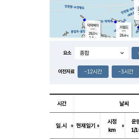
2
덕적북리
자월도
28.0
℃
28.4
℃
1.6
m/s
2.6
m/s
-
mm
-
mm
요소
풍도
27.8
덕적지도
0.7
m/
-
-12시간
-3시간
mm
이전자료
28.2
℃
대
3.4
m/s
-
mm
27.4
0.0
m
-
mm
시간
날씨
시정
운
일.시
현재일기
km
1/1