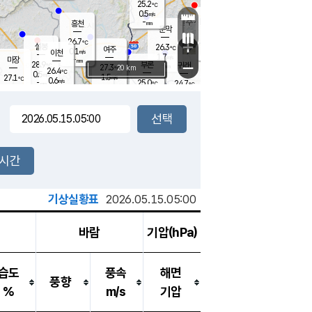
25.2
℃
강림
0.5
m/s
원주
-
흥천
mm
23.0
℃
문막
0.3
m/s
28.1
℃
26.7
-
℃
mm
+
0.9
설봉
m/s
26.3
℃
여주
0.1
m/s
이천
-
mm
1.7
m/s
-
마장
mm
신림
28.9
부론
-
귀래
−
℃
mm
27.3
20 km
℃
26.4
℃
0.5
m/s
1.5
27.1
m/s
℃
23.1
0.6
m/s
℃
-
25.0
24.7
mm
℃
-
℃
mm
0.1
m/s
-
0.3
mm
m/s
0.0
0.1
m/s
m/s
-
mm
-
백운
mm
-
-
mm
mm
백암
장호원
23.9
℃
0.2
m/s
24.4
℃
27.4
엄정
℃
-
mm
0.0
m/s
1.1
m/s
노은
-
mm
-
25.6
mm
℃
개
2시간
0.8
m/s
25.1
℃
-
mm
0.0
℃
m/s
-
/s
mm
m
기상실황표
2026.05.15.05:00
바람
기압(hPa)
습도
풍속
해면
풍향
%
m/s
기압