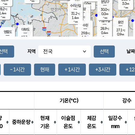
-
-
mm
무의도
mm
mm
분당구
0.6
-
3.0
m/s
m/s
mm
수리산길
-
-
mm
mm
8.2
의왕
30.0
℃
℃
1.4
31.2
m/s
0.0
m/s
℃
-
-
-
mm
1.4
℃
mm
m/s
기흥구갈
-
-
m/s
mm
용인
-
수원
mm
28.9
℃
대부도
27.1
℃
영흥도
0.4
29.8
m/s
℃
0.9
m/s
-
mm
1.9
27.7
m/s
-
℃
mm
29.6
℃
-
오산
0.3
mm
m/s
4.1
m/s
-
mm
-
mm
향남
26.1
℃
지역
날짜
0.6
m/s
29.9
-
℃
운평
mm
송탄
-
℃
m/s
-
s
mm
27.6
보
℃
29.3
-1시간
현재
+1시간
+3시간
+1
℃
1.8
m/s
산
0.6
m/s
-
-
mm
-
mm
-
m
℃
-
m
/s
기온(℃)
강수
량
현재
이슬점
체감
일강수
중하운량
0
기온
온도
온도
mm