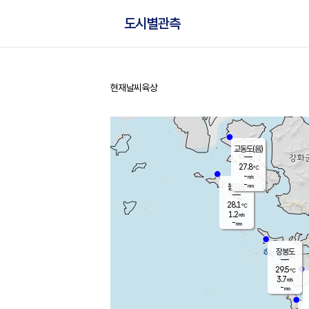
도시별관측
현재날씨
육상
홈
교동도(음)
27.8
℃
-
m/s
-
mm
볼음도
대연평
28.1
℃
1.2
m/s
29.8
℃
-
mm
2.0
m/s
-
mm
장봉도
29.5
℃
3.7
m/s
-
mm