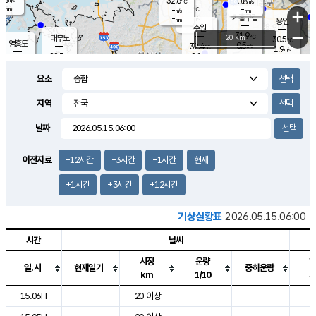
32.6
0.8
m/s
℃
-
-
-
mm
-
℃
mm
+
m/s
기흥구갈
-
-
m/s
mm
용인
-
수원
mm
−
31.9
℃
대부도
20 km
30.5
℃
영흥도
0.5
32.4
m/s
℃
1.9
m/s
-
mm
2.1
28.5
m/s
-
℃
mm
30.5
℃
-
오산
1.4
mm
m/s
3.1
m/s
-
mm
요소
-
mm
향남
28.4
℃
0.5
m/s
33.1
-
지역
℃
운평
mm
송탄
0.5
℃
m/s
-
s
mm
29.8
보
℃
날짜
33.9
℃
1.4
m/s
산
1.3
m/s
-
26.
mm
-
mm
0.0
℃
이전자료
-12시간
-3시간
-1시간
현재
-
m
/s
+1시간
+3시간
+12시간
기상실황표
2026.05.15.06:00
시간
날씨
시정
운량
일.시
현재일기
중하운량
km
1/10
도시별 기상실황표로 지점, 날씨, 기온, 강수, 바람, 기압등을 안내한 표입
15.06H
20 이상
1