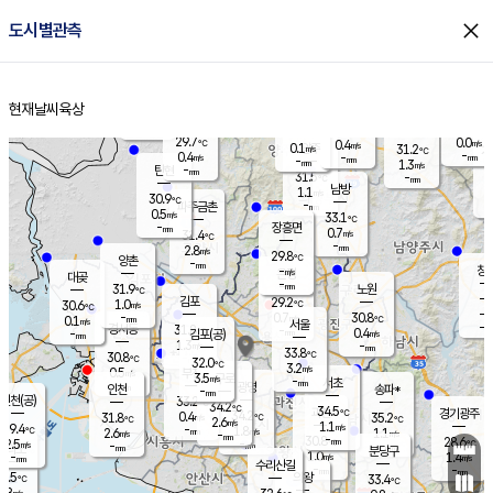
close
도시별관측
장남
판문점
29.5
℃
0.1
m/s
화현
27.8
동두천
℃
남면
-
현재날씨
육상
mm
파주
0.1
홈
m/s
포천
28.3
-
30.7
℃
mm
℃
29.6
℃
29.7
0.0
0.4
m/s
℃
m/s
0.1
양주
31.2
m/s
가
℃
-
0.4
-
mm
m/s
mm
-
mm
1.3
m/s
-
탄현
mm
31.5
-
3
℃
mm
남방
1.1
m/s
0
30.9
℃
-
파주금촌
mm
0.5
m/s
33.1
℃
-
장흥면
mm
0.7
m/s
31.4
℃
-
mm
2.8
m/s
29.8
℃
양촌
-
mm
창
-
m/s
은평
대곶
-
mm
31.9
노원
℃
-
김포
29.2
1.0
℃
30.6
m/s
℃
-
m/
-
0.7
30.8
m/s
mm
0.1
℃
m/s
서울
-
경서동
31.8
m
-
0.4
℃
mm
-
김포(공)
m/s
mm
1.3
-
m/s
mm
33.8
℃
30.8
-
℃
mm
32.0
℃
3.2
m/s
0.5
부천
m/s
3.5
구로
m/s
-
서초
mm
-
광명
mm
인천
송파*
-
mm
인천(공)
33.2
℃
34.2
℃
34.5
과천
경기광주
℃
34.2
0.4
31.8
35.2
m/s
℃
℃
℃
2.6
m/s
1.1
m/s
29.4
-
1.8
℃
mm
2.6
m/s
1.1
m/s
-
m/s
mm
-
30.8
28.6
mm
2.5
-
℃
℃
m/s
-
-
mm
무의도
mm
mm
분당구
1.0
-
1.4
m/s
m/s
mm
수리산길
-
-
mm
mm
0.5
의왕
33.4
℃
℃
1.8
m/s