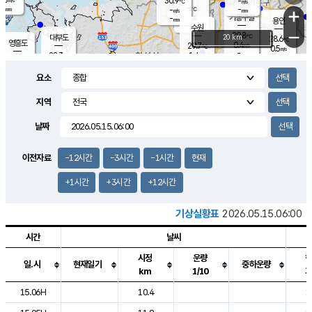
30.9
-
m/s
℃
-
-
-
mm
-
℃
mm
+
m/s
기흥구갈
-
-
m/s
mm
용인
-
수원
mm
−
29.8
℃
대부도
20 km
28.6
℃
영흥도
0.4
29.7
m/s
℃
0.5
m/s
-
mm
1.4
28.3
m/s
-
℃
mm
29.5
℃
-
오산
1.4
mm
m/s
1.0
m/s
-
mm
요소
-
mm
향남
27.0
℃
0.0
m/s
31.1
-
지역
℃
운평
mm
송탄
0.0
℃
m/s
-
s
mm
27.3
보
℃
날짜
-
℃
0.0
m/s
산
-
m/s
-
24.
mm
-
mm
0.0
℃
이전자료
-12시간
-3시간
-1시간
현재
-
m
/s
+1시간
+3시간
+12시간
기상실황표
2026.05.15.06:00
시간
날씨
시정
운량
일.시
현재일기
중하운량
km
1/10
도시별 기상실황표로 지점, 날씨, 기온, 강수, 바람, 기압등을 안내한 표입
15.06H
10.4
1