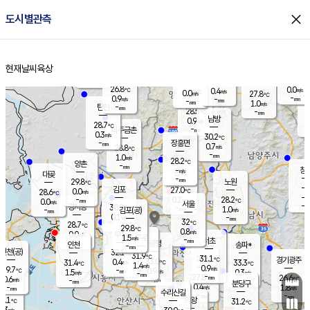
close
도시별관측
장남
판문점
26.9
℃
1.5
m/s
화현
25.6
동두천
℃
남면
-
현재날씨
육상
mm
파주
0.3
홈
m/s
포천
26.3
-
27.7
℃
mm
℃
27.5
℃
26.8
0.0
0.4
m/s
℃
m/s
0.0
양주
27.8
m/s
가
℃
-
0.9
-
mm
m/s
mm
-
mm
1.0
m/s
-
탄현
mm
28.5
-
2
℃
mm
남방
0.9
m/s
0
28.7
℃
-
파주금촌
mm
0.3
m/s
30.2
℃
-
장흥면
mm
0.7
m/s
28.8
℃
-
mm
1.0
m/s
28.2
℃
양촌
-
mm
창
-
m/s
은평
대곶
-
mm
29.8
노원
℃
-
김포
27.0
0.0
℃
28.6
m/s
℃
-
m/
-
0.2
28.2
m/s
mm
0.0
℃
m/s
서울
-
경서동
30.2
m
-
1.0
℃
mm
-
김포(공)
m/s
mm
0.1
-
m/s
mm
32
℃
28.7
-
℃
mm
29.8
℃
0.8
m/s
0.0
부천
m/s
1.5
구로
m/s
-
서초
mm
-
광명
mm
인천
송파*
-
mm
인천(공)
32.1
℃
31.9
℃
31.1
과천
경기광주
℃
33.0
0.4
31.4
33.3
m/s
℃
℃
℃
1.4
m/s
0.9
m/s
29.7
-
0.9
℃
mm
1.5
m/s
0.3
m/s
-
m/s
mm
-
27.8
26.6
mm
0.6
-
℃
℃
m/s
-
-
mm
무의도
mm
mm
분당구
0.4
-
1.8
m/s
m/s
mm
수리산길
-
-
mm
mm
9.1
의왕
31.2
℃
℃
0.3
m/s