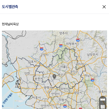
close
도시별관측
현재날씨
육상
홈