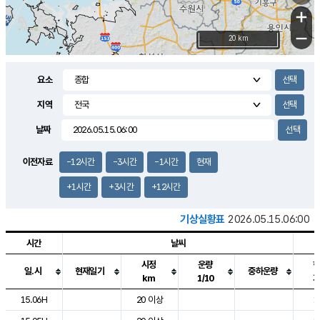
+
−
20 km
요소
지역
날짜
이전자료
-12시간
-3시간
-1시간
현재
+1시간
+3시간
+12시간
기상실황표
2026.05.15.06:00
시간
날씨
시정
운량
일.시
현재일기
중하운량
km
1/10
도시별 기상실황표로 지점, 날씨, 기온, 강수, 바람, 기압등을 안내한 표입
15.06H
20 이상
1