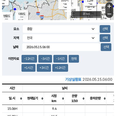
25.5
1.2
m/s
℃
-
-
-
mm
-
℃
mm
+
m/s
기흥구갈
-
-
m/s
mm
용인
-
수원
mm
−
24.3
℃
대부도
20 km
24.9
℃
영흥도
1.4
25.4
m/s
℃
2.7
m/s
-
mm
2.7
24.5
m/s
-
℃
mm
26.7
℃
-
오산
3.1
mm
m/s
6.4
m/s
-
mm
요소
-
mm
향남
24.8
℃
1.9
m/s
26.1
-
지역
℃
운평
mm
송탄
0.9
℃
m/s
-
s
mm
24.4
보
℃
날짜
24.9
℃
1.5
m/s
산
0.0
m/s
-
-
mm
-
mm
-
m
℃
이전자료
-12시간
-3시간
-1시간
현재
-
m
/s
+1시간
+3시간
+12시간
기상실황표
2026.05.15.06:00
시간
날씨
시정
운량
일.시
현재일기
중하운량
km
1/10
도시별 기상실황표로 지점, 날씨, 기온, 강수, 바람, 기압등을 안내한 표입
15.06H
9.4
1