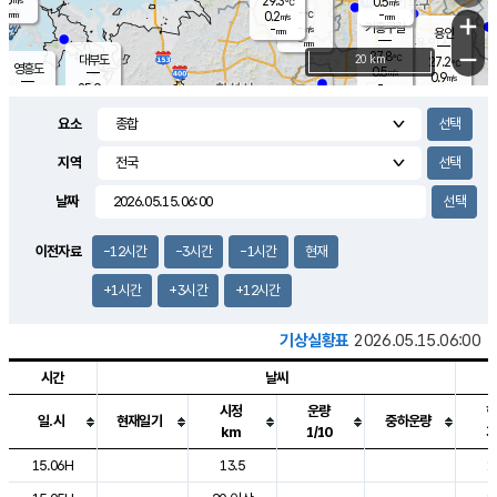
29.3
0.5
m/s
℃
-
-
-
mm
0.2
℃
mm
+
m/s
기흥구갈
-
-
m/s
mm
용인
-
mm
−
27.8
℃
대부도
20 km
27.2
℃
영흥도
0.5
m/s
0.9
m/s
-
mm
25.9
-
℃
mm
27.3
℃
오산
0.9
m/s
0.5
m/s
-
mm
요소
-
mm
향남
25.5
℃
0.0
m/s
28.7
-
지역
℃
운평
mm
송탄
0.2
℃
m/s
-
s
mm
26.6
보
℃
날짜
29.3
℃
0.5
m/s
산
1.1
m/s
-
23.
mm
-
mm
0.0
℃
이전자료
-12시간
-3시간
-1시간
현재
-
m
/s
+1시간
+3시간
+12시간
기상실황표
2026.05.15.06:00
시간
날씨
시정
운량
일.시
현재일기
중하운량
km
1/10
도시별 기상실황표로 지점, 날씨, 기온, 강수, 바람, 기압등을 안내한 표입
15.06H
13.5
1