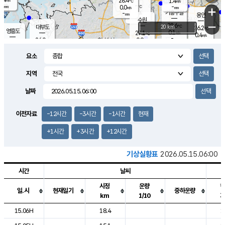
28.4
1.4
m/s
℃
-
-
-
mm
0.0
℃
mm
+
m/s
기흥구갈
-
-
m/s
mm
용인
-
수원
mm
−
28.6
℃
대부도
20 km
26.2
℃
영흥도
0.1
27.1
m/s
℃
0.4
m/s
-
mm
0.9
26.0
m/s
-
℃
mm
27.9
℃
-
오산
0.1
mm
m/s
1.4
m/s
-
mm
요소
-
mm
향남
25.3
℃
0.0
m/s
28.7
-
지역
℃
운평
mm
송탄
0.5
℃
m/s
-
s
mm
27.1
보
℃
날짜
27.9
℃
1.4
m/s
산
0.0
m/s
-
22.
mm
-
mm
0.0
℃
이전자료
-12시간
-3시간
-1시간
현재
-
m
/s
+1시간
+3시간
+12시간
기상실황표
2026.05.15.06:00
시간
날씨
시정
운량
일.시
현재일기
중하운량
km
1/10
도시별 기상실황표로 지점, 날씨, 기온, 강수, 바람, 기압등을 안내한 표입
15.06H
18.4
1