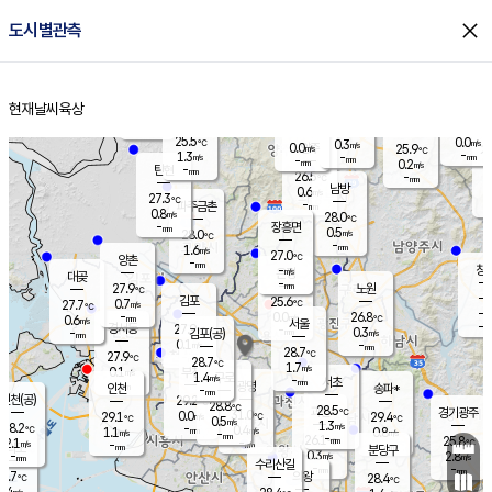
close
도시별관측
장남
판문점
25.6
℃
1.3
m/s
화현
25.6
동두천
℃
남면
-
현재날씨
육상
mm
파주
0.9
홈
m/s
포천
23.7
-
26.1
℃
mm
℃
27.1
℃
25.5
0.0
0.3
m/s
℃
m/s
0.0
양주
25.9
m/s
가
℃
-
1.3
-
mm
m/s
mm
-
mm
0.2
m/s
-
탄현
mm
26.5
-
2
℃
mm
남방
0.6
m/s
0
27.3
℃
-
파주금촌
mm
0.8
m/s
28.0
℃
-
장흥면
mm
0.5
m/s
28.0
℃
-
mm
1.6
m/s
27.0
℃
양촌
-
mm
창
-
m/s
은평
대곶
-
mm
27.9
노원
℃
-
김포
25.6
0.7
℃
27.7
m/s
℃
-
m/
-
0.0
26.8
m/s
mm
0.6
℃
m/s
서울
-
경서동
27.9
m
-
0.3
℃
mm
-
김포(공)
m/s
mm
0.1
-
m/s
mm
28.7
℃
27.9
-
℃
mm
28.7
℃
1.7
m/s
0.1
부천
m/s
1.4
구로
m/s
-
서초
mm
-
광명
mm
인천
송파*
-
mm
인천(공)
29.2
℃
28.8
℃
28.5
과천
경기광주
℃
31.0
0.0
29.1
29.4
m/s
℃
℃
℃
0.5
m/s
1.3
m/s
28.2
-
0.4
℃
mm
1.1
m/s
0.8
m/s
-
m/s
mm
-
26.1
25.8
mm
2.1
-
℃
℃
m/s
-
-
mm
무의도
mm
mm
분당구
0.3
-
2.8
m/s
m/s
mm
수리산길
-
-
mm
mm
7.7
의왕
28.4
℃
℃
0.4
m/s