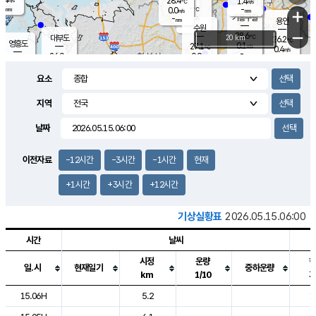
28.4
1.4
m/s
℃
-
-
-
mm
0.0
℃
mm
+
m/s
기흥구갈
-
-
m/s
mm
용인
-
수원
mm
−
28.6
℃
대부도
20 km
26.2
℃
영흥도
0.1
27.1
m/s
℃
0.4
m/s
-
mm
0.9
26.0
m/s
-
℃
mm
27.9
℃
-
오산
0.1
mm
m/s
1.4
m/s
-
mm
요소
-
mm
향남
25.3
℃
0.0
m/s
28.7
-
지역
℃
운평
mm
송탄
0.5
℃
m/s
-
s
mm
27.1
보
℃
날짜
27.9
℃
1.4
m/s
산
0.0
m/s
-
22.
mm
-
mm
0.0
℃
이전자료
-12시간
-3시간
-1시간
현재
-
m
/s
+1시간
+3시간
+12시간
기상실황표
2026.05.15.06:00
시간
날씨
시정
운량
일.시
현재일기
중하운량
km
1/10
도시별 기상실황표로 지점, 날씨, 기온, 강수, 바람, 기압등을 안내한 표입
15.06H
5.2
1