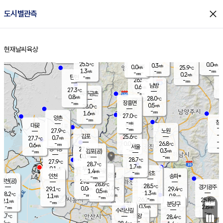
close
도시별관측
장남
판문점
25.6
℃
1.3
m/s
화현
25.6
동두천
℃
남면
-
현재날씨
육상
mm
파주
0.9
홈
m/s
포천
23.7
-
26.1
℃
mm
℃
27.1
℃
25.5
0.0
0.3
m/s
℃
m/s
0.0
양주
25.9
m/s
가
℃
-
1.3
-
mm
m/s
mm
-
mm
0.2
m/s
-
탄현
mm
26.5
-
2
℃
mm
남방
0.6
m/s
0
27.3
℃
-
파주금촌
mm
0.8
m/s
28.0
℃
-
장흥면
mm
0.5
m/s
28.0
℃
-
mm
1.6
m/s
27.0
℃
양촌
-
mm
창
-
m/s
은평
대곶
-
mm
27.9
노원
℃
-
김포
25.6
0.7
℃
27.7
m/s
℃
-
m/
-
0.0
26.8
m/s
mm
0.6
℃
m/s
서울
-
경서동
27.9
m
-
0.3
℃
mm
-
김포(공)
m/s
mm
0.1
-
m/s
mm
28.7
℃
27.9
-
℃
mm
28.7
℃
1.7
m/s
0.1
부천
m/s
1.4
구로
m/s
-
서초
mm
-
광명
mm
인천
송파*
-
mm
인천(공)
29.2
℃
28.8
℃
28.5
과천
경기광주
℃
31.0
0.0
29.1
29.4
m/s
℃
℃
℃
0.5
m/s
1.3
m/s
28.2
-
0.4
℃
mm
1.1
m/s
0.8
m/s
-
m/s
mm
-
26.1
25.8
mm
2.1
-
℃
℃
m/s
-
-
mm
무의도
mm
mm
분당구
0.3
-
2.8
m/s
m/s
mm
수리산길
-
-
mm
mm
7.7
의왕
28.4
℃
℃
0.4
m/s