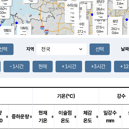
-
-
mm
무의도
mm
mm
분당구
0.1
-
2.6
m/s
m/s
mm
수리산길
-
-
mm
mm
6.0
의왕
28.6
℃
℃
0.0
-
m/s
0.9
m/s
℃
-
-
-
mm
-
℃
mm
m/s
기흥구갈
-
-
m/s
mm
용인
-
수원
mm
27.5
℃
대부도
26.1
℃
영흥도
0.6
27.1
m/s
℃
0.6
m/s
-
mm
0.3
25.0
m/s
-
℃
mm
27.5
℃
-
오산
0.2
mm
m/s
1.4
m/s
-
mm
-
mm
향남
24.5
℃
지역
날짜
0.0
m/s
28.8
-
℃
운평
mm
송탄
0.2
℃
m/s
-
s
mm
26.2
보
℃
28.1
-1시간
현재
+1시간
+3시간
+1
℃
0.0
m/s
산
0.0
m/s
-
22.
mm
-
mm
0.0
℃
-
m
/s
기온(℃)
강수
량
현재
이슬점
체감
일강수
중하운량
0
기온
온도
온도
mm