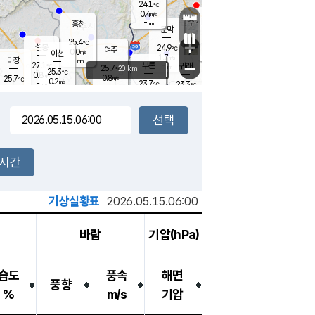
24.1
℃
강림
0.4
m/s
원주
-
흥천
mm
22.4
℃
문막
0.3
m/s
26.4
℃
25.4
-
℃
mm
+
0.6
설봉
m/s
24.9
℃
여주
0.0
m/s
이천
-
mm
1.7
m/s
-
마장
mm
신림
27.1
부론
-
귀래
−
℃
mm
25.7
20 km
℃
25.3
℃
0.8
m/s
0.8
25.7
m/s
℃
22.1
0.2
m/s
℃
-
23.7
23.3
mm
℃
-
℃
mm
0.9
m/s
-
0.2
mm
m/s
0.0
0.0
m/s
m/s
-
mm
-
백운
mm
-
-
mm
mm
백암
장호원
22.3
℃
0.0
m/s
22.9
℃
24.6
엄정
℃
-
mm
0.0
m/s
1.1
m/s
노은
-
mm
-
23.8
mm
℃
개
2시간
0.1
m/s
23.5
℃
-
mm
4
0.0
℃
m/s
-
m/s
mm
m
기상실황표
2026.05.15.06:00
바람
기압(hPa)
습도
풍속
해면
풍향
%
m/s
기압