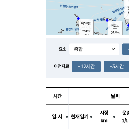
2
덕적북리
자월도
26.8
℃
25.9
℃
2.0
m/s
0.0
m/s
-
mm
-
mm
요소
풍도
26.6
덕적지도
0.7
m/
-
-12시간
-3시간
mm
이전자료
25.8
℃
대
1.6
m/s
-
mm
27.4
1.3
m
-
mm
시간
날씨
시정
운
일.시
현재일기
km
1/1