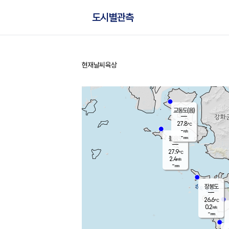
도시별관측
현재날씨
육상
홈
교동도(음)
27.8
℃
-
m/s
-
mm
볼음도
대연평
27.9
℃
2.4
m/s
27.2
℃
-
mm
0.5
m/s
-
mm
장봉도
26.6
℃
0.2
m/s
-
mm