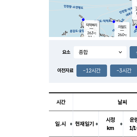
2
덕적북리
자월도
26.3
℃
26.0
℃
2.1
m/s
0.1
m/s
-
mm
-
mm
요소
풍도
28.9
덕적지도
0.4
m/
-
-12시간
-3시간
mm
이전자료
26.0
℃
대
0.1
m/s
-
mm
26.6
0.0
m
-
mm
시간
날씨
시정
운
일.시
현재일기
km
1/1