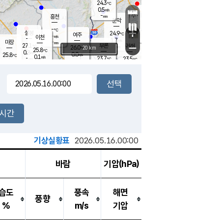
24.3
℃
강림
0.5
m/s
원주
-
흥천
mm
22.5
℃
문막
0.2
m/s
26.9
℃
-
-
℃
mm
+
1.2
설봉
m/s
24.9
℃
여주
-
m/s
이천
-
mm
1.7
m/s
-
마장
mm
신림
27.1
부론
-
귀래
−
℃
mm
26.0
20 km
℃
25.8
℃
0.8
m/s
0.0
25.8
m/s
℃
22.2
0.1
m/s
℃
-
23.7
23.5
mm
℃
-
℃
mm
0.7
m/s
-
0.5
mm
m/s
0.0
0.1
m/s
m/s
-
mm
-
백운
mm
-
-
mm
mm
백암
장호원
22.6
℃
0.0
m/s
23.1
℃
24.5
엄정
℃
-
mm
0.1
m/s
0.5
m/s
노은
-
mm
-
24.0
mm
℃
개
2시간
0.1
m/s
23.8
℃
-
mm
0.0
℃
m/s
-
/s
mm
m
기상실황표
2026.05.16.00:00
바람
기압(hPa)
습도
풍속
해면
풍향
%
m/s
기압