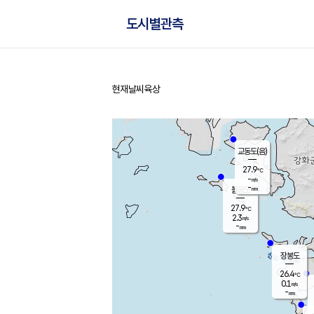
도시별관측
현재날씨
육상
홈
교동도(음)
27.9
℃
-
m/s
-
mm
볼음도
대연평
27.9
℃
2.3
m/s
27.6
℃
-
mm
0.1
m/s
-
mm
장봉도
26.4
℃
0.1
m/s
-
mm