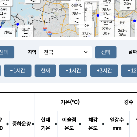
-
-
mm
무의도
mm
mm
분당구
0.0
-
2.9
m/s
m/s
mm
수리산길
-
-
mm
mm
6.4
의왕
28.8
℃
℃
0.1
28.5
m/s
0.7
m/s
℃
-
-
-
mm
-
℃
mm
m/s
기흥구갈
-
-
m/s
mm
용인
-
수원
mm
27.5
℃
대부도
26.1
℃
영흥도
0.0
27.7
m/s
℃
0.8
m/s
-
mm
0.7
25.0
m/s
-
℃
mm
27.4
℃
-
오산
0.0
mm
m/s
0.7
m/s
-
mm
-
mm
향남
24.7
℃
지역
날짜
0.0
m/s
28.8
-
℃
운평
mm
송탄
0.1
℃
m/s
-
s
mm
26.5
보
℃
27.8
-1시간
현재
+1시간
+3시간
+1
℃
1.1
m/s
산
0.0
m/s
-
-
mm
-
mm
-
m
℃
-
m
/s
기온(℃)
강수
량
현재
이슬점
체감
일강수
중하운량
0
기온
온도
온도
mm