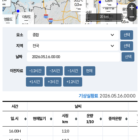
30.1
0.8
m/s
℃
-
-
-
mm
0.3
℃
mm
+
m/s
기흥구갈
-
-
m/s
mm
용인
-
수원
mm
−
28.8
℃
대부도
20 km
27.4
℃
영흥도
0.8
30
m/s
℃
0.5
m/s
-
mm
1.9
26.8
m/s
-
℃
mm
28.9
℃
-
오산
0.4
mm
m/s
2.6
m/s
-
mm
요소
-
mm
향남
28.0
℃
0.9
m/s
30.0
-
지역
℃
운평
mm
송탄
-
℃
m/s
-
s
mm
27.8
보
℃
날짜
29.2
℃
1.5
m/s
산
0.6
m/s
-
25.
mm
-
mm
0.3
℃
이전자료
-12시간
-3시간
-1시간
현재
-
m
/s
+1시간
+3시간
+12시간
기상실황표
2026.05.16.00:00
시간
날씨
시정
운량
일.시
현재일기
중하운량
km
1/10
도시별 기상실황표로 지점, 날씨, 기온, 강수, 바람, 기압등을 안내한 표입
16.00H
12.0
1