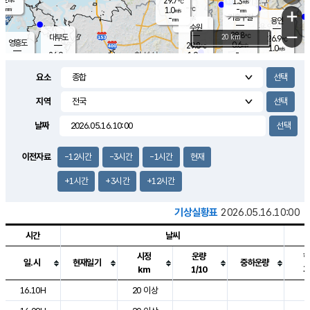
29.7
1.3
m/s
℃
-
-
-
mm
1.0
℃
mm
+
m/s
기흥구갈
-
-
m/s
mm
용인
-
수원
mm
−
28.8
℃
대부도
20 km
26.9
℃
영흥도
0.6
29.8
m/s
℃
1.0
m/s
-
mm
1.9
26.9
m/s
-
℃
mm
29.0
℃
-
오산
0.9
mm
m/s
2.3
m/s
-
mm
요소
-
mm
향남
27.8
℃
0.5
m/s
-
-
지역
℃
운평
mm
송탄
-
℃
m/s
-
s
mm
27.4
보
℃
날짜
30.3
℃
1.5
m/s
산
0.4
m/s
-
25.
mm
-
mm
0.1
℃
이전자료
-12시간
-3시간
-1시간
현재
-
m
/s
+1시간
+3시간
+12시간
기상실황표
2026.05.16.10:00
시간
날씨
시정
운량
일.시
현재일기
중하운량
km
1/10
도시별 기상실황표로 지점, 날씨, 기온, 강수, 바람, 기압등을 안내한 표입
16.10H
20 이상
2