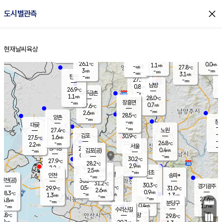
close
도시별관측
장남
판문점
26.4
℃
0.6
m/s
화현
27.0
동두천
℃
남면
-
현재날씨
육상
mm
파주
2.5
홈
m/s
포천
24.3
-
27.4
℃
mm
℃
27.5
℃
26.1
0.0
1.1
m/s
℃
m/s
-
양주
27.8
m/s
가
℃
-
3
-
mm
m/s
mm
-
mm
3.1
m/s
-
탄현
mm
27.1
-
2
℃
mm
남방
0.8
m/s
0
26.9
℃
-
파주금촌
mm
1.1
m/s
28.0
℃
-
장흥면
mm
0.7
m/s
27.6
℃
-
mm
2.6
m/s
28.5
℃
양촌
-
mm
창
-
m/s
은평
대곶
-
mm
27.4
노원
℃
-
김포
30.9
1.6
℃
27.5
m/s
℃
-
m/
-
2.5
26.8
m/s
mm
2.2
℃
m/s
서울
-
경서동
27.9
m
-
0.4
℃
mm
-
김포(공)
m/s
mm
0.3
-
m/s
mm
30.2
℃
27.9
-
℃
mm
28.2
℃
2.9
m/s
2.2
부천
m/s
2.5
구로
m/s
-
서초
mm
-
광명
mm
인천
송파*
-
mm
인천(공)
30.3
℃
31.2
℃
30.3
과천
경기광주
℃
31.7
0.5
29.9
31.0
m/s
℃
℃
℃
2.6
m/s
0.9
m/s
28.3
-
2.3
℃
mm
1.3
m/s
1.3
m/s
-
m/s
mm
-
26.9
27.6
mm
5.8
-
℃
℃
m/s
-
-
mm
무의도
mm
mm
분당구
0.4
-
1.7
m/s
m/s
mm
수리산길
-
-
mm
mm
7.8
의왕
29.8
℃
℃
2.2
m/s